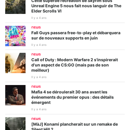
Cette superbe recréation de Skyrim sous
Unreal Engine 5 nous fait nous languir de The
Elder Scrolls VI
Il y a 4 ans
NEWS
Fall Guys passera free-to-play et débarquera
sur de nouveaux supports en juin
Il y a 4 ans
NEWS
Call of Duty : Modern Warfare 2 s'inspirerait
d'un aspect de CS:GO (mais pas de son
meilleur)
Il y a 4 ans
NEWS
Mafia 4 se déroulerait 30 ans avant les
événements du premier opus : des détails
émergent
Il y a 4 ans
NEWS
[MàJ] Konami plancherait sur un remake de
Silent Hill 2