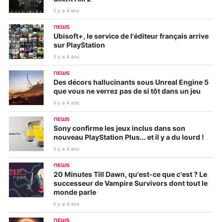
Il y a 4 ans
NEWS
Ubisoft+, le service de l'éditeur français arrive
sur PlayStation
Il y a 4 ans
NEWS
Des décors hallucinants sous Unreal Engine 5
que vous ne verrez pas de si tôt dans un jeu
Il y a 4 ans
NEWS
Sony confirme les jeux inclus dans son
nouveau PlayStation Plus... et il y a du lourd !
Il y a 4 ans
NEWS
20 Minutes Till Dawn, qu'est-ce que c'est ? Le
successeur de Vampire Survivors dont tout le
monde parle
Il y a 4 ans
NEWS