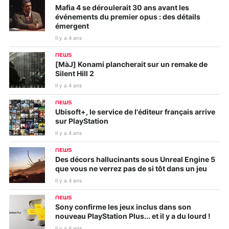
Mafia 4 se déroulerait 30 ans avant les
événements du premier opus : des détails
émergent
Il y a 4 ans
NEWS
[MàJ] Konami plancherait sur un remake de
Silent Hill 2
Il y a 4 ans
NEWS
Ubisoft+, le service de l'éditeur français arrive
sur PlayStation
Il y a 4 ans
NEWS
Des décors hallucinants sous Unreal Engine 5
que vous ne verrez pas de si tôt dans un jeu
Il y a 4 ans
NEWS
Sony confirme les jeux inclus dans son
nouveau PlayStation Plus... et il y a du lourd !
Il y a 4 ans