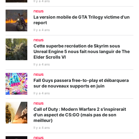
Il y a 4 ans
NEWS
La version mobile de GTA Trilogy victime d'un
report
Il y a 4 ans
NEWS
Cette superbe recréation de Skyrim sous
Unreal Engine 5 nous fait nous languir de The
Elder Scrolls VI
Il y a 4 ans
NEWS
Fall Guys passera free-to-play et débarquera
sur de nouveaux supports en juin
Il y a 4 ans
NEWS
Call of Duty : Modern Warfare 2 s'inspirerait
d'un aspect de CS:GO (mais pas de son
meilleur)
Il y a 4 ans
NEWS