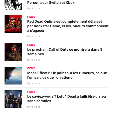
Persona sur Switch et Xbox
Il y a 4 ans
NEWS
Red Dead Online est complètement délaissé
par Rockstar Game, et les joueurs commencent
à s'agacer
Il y a 4 ans
NEWS
Le prochain Call of Duty se montrera dans 3
semaines
Il y a 4 ans
NEWS
Mass Effect 5 : le point sur les rumeurs, ce que
l'on sait, ce que l'on attend
Il y a 4 ans
NEWS
Le saviez-vous ? Left 4 Dead a failli être un jeu
sans zombies
Il y a 4 ans