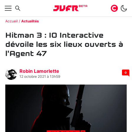
BETA
Accueil
Actualités
Hitman 3 : IO Interactive
dévoile les six lieux ouverts à
l'Agent 47
Robin Lamorlette
0
12 octobre 2021 à 13h59