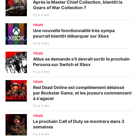
Après la Master Chief Collection, bientôt la
Gears of War Collection ?
Il y a 4 ans
NEWS
Une nouvelle fonctionnalité très sympa
pourrait bientôt débarquer sur Xbox
Il y a 4 ans
NEWS
Atlus se demande s'il devrait sortir le prochain
Persona sur Switch et Xbox
Il y a 4 ans
NEWS
Red Dead Online est complètement délaissé
par Rockstar Game, et les joueurs commencent
à s'agacer
Il y a 4 ans
NEWS
Le prochain Call of Duty se montrera dans 3
semaines
Il y a 4 ans