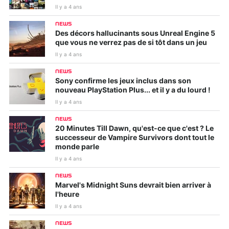
Il y a 4 ans
NEWS
Des décors hallucinants sous Unreal Engine 5
que vous ne verrez pas de si tôt dans un jeu
Il y a 4 ans
NEWS
Sony confirme les jeux inclus dans son
nouveau PlayStation Plus... et il y a du lourd !
Il y a 4 ans
NEWS
20 Minutes Till Dawn, qu'est-ce que c'est ? Le
successeur de Vampire Survivors dont tout le
monde parle
Il y a 4 ans
NEWS
Marvel's Midnight Suns devrait bien arriver à
l'heure
Il y a 4 ans
NEWS