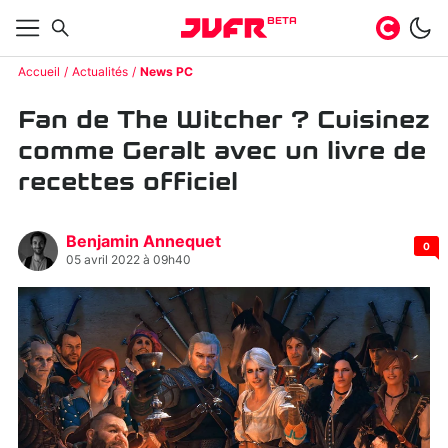
BETA
Accueil
Actualités
News PC
Fan de The Witcher ? Cuisinez
comme Geralt avec un livre de
recettes officiel
Benjamin Annequet
0
05 avril 2022 à 09h40