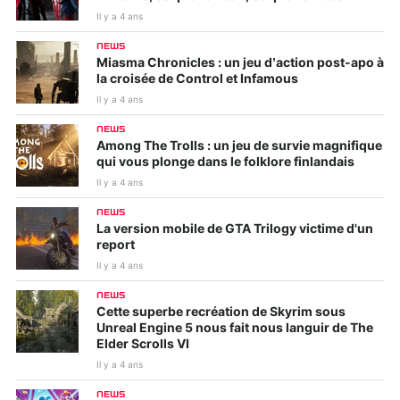
Il y a 4 ans
NEWS
Miasma Chronicles : un jeu d’action post-apo à
la croisée de Control et Infamous
Il y a 4 ans
NEWS
Among The Trolls : un jeu de survie magnifique
qui vous plonge dans le folklore finlandais
Il y a 4 ans
NEWS
La version mobile de GTA Trilogy victime d'un
report
Il y a 4 ans
NEWS
Cette superbe recréation de Skyrim sous
Unreal Engine 5 nous fait nous languir de The
Elder Scrolls VI
Il y a 4 ans
NEWS