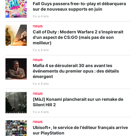
Fall Guys passera free-to-play et débarquera
sur de nouveaux supports en juin
Il y a 4 ans
NEWS
Call of Duty : Modern Warfare 2 s'inspirerait
d'un aspect de CS:GO (mais pas de son
meilleur)
Il y a 4 ans
NEWS
Mafia 4 se déroulerait 30 ans avant les
événements du premier opus : des détails
émergent
Il y a 4 ans
NEWS
[MàJ] Konami plancherait sur un remake de
Silent Hill 2
Il y a 4 ans
NEWS
Ubisoft+, le service de l'éditeur français arrive
sur PlayStation