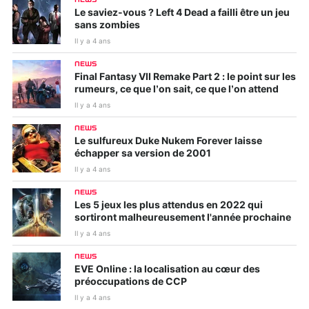
Le saviez-vous ? Left 4 Dead a failli être un jeu
sans zombies
Il y a 4 ans
NEWS
Final Fantasy VII Remake Part 2 : le point sur les
rumeurs, ce que l’on sait, ce que l’on attend
Il y a 4 ans
NEWS
Le sulfureux Duke Nukem Forever laisse
échapper sa version de 2001
Il y a 4 ans
NEWS
Les 5 jeux les plus attendus en 2022 qui
sortiront malheureusement l'année prochaine
Il y a 4 ans
NEWS
EVE Online : la localisation au cœur des
préoccupations de CCP
Il y a 4 ans