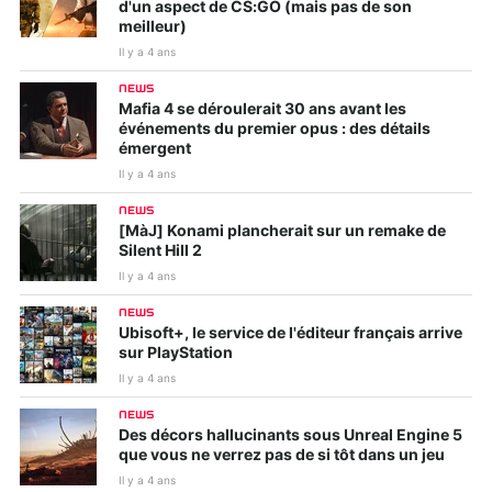
d'un aspect de CS:GO (mais pas de son
meilleur)
Il y a 4 ans
NEWS
Mafia 4 se déroulerait 30 ans avant les
événements du premier opus : des détails
émergent
Il y a 4 ans
NEWS
[MàJ] Konami plancherait sur un remake de
Silent Hill 2
Il y a 4 ans
NEWS
Ubisoft+, le service de l'éditeur français arrive
sur PlayStation
Il y a 4 ans
NEWS
Des décors hallucinants sous Unreal Engine 5
que vous ne verrez pas de si tôt dans un jeu
Il y a 4 ans