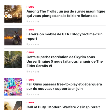
NEWS
Among The Trolls : un jeu de survie magnifique
qui vous plonge dans le folklore finlandais
Il y a 4 ans
NEWS
La version mobile de GTA Trilogy victime d'un
report
Il y a 4 ans
NEWS
Cette superbe recréation de Skyrim sous
Unreal Engine 5 nous fait nous languir de The
Elder Scrolls VI
Il y a 4 ans
NEWS
Fall Guys passera free-to-play et débarquera
sur de nouveaux supports en juin
Il y a 4 ans
NEWS
Call of Duty : Modern Warfare 2 s'inspirerait