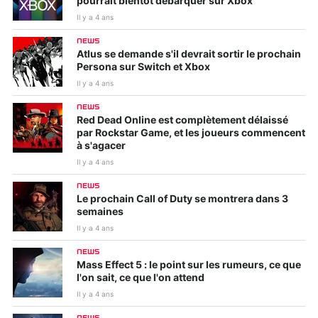
pourrait bientôt débarquer sur Xbox
Il y a 4 ans
NEWS
Atlus se demande s'il devrait sortir le prochain
Persona sur Switch et Xbox
Il y a 4 ans
NEWS
Red Dead Online est complètement délaissé
par Rockstar Game, et les joueurs commencent
à s'agacer
Il y a 4 ans
NEWS
Le prochain Call of Duty se montrera dans 3
semaines
Il y a 4 ans
NEWS
Mass Effect 5 : le point sur les rumeurs, ce que
l'on sait, ce que l'on attend
Il y a 4 ans
NEWS