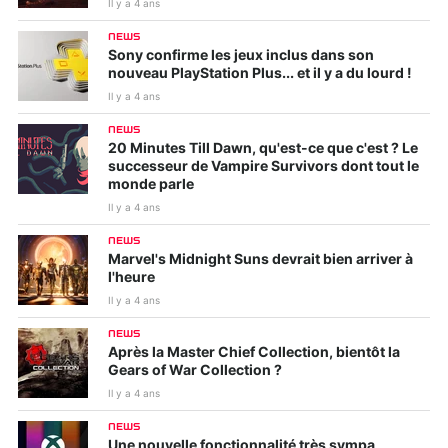
Il y a 4 ans
NEWS
Sony confirme les jeux inclus dans son
nouveau PlayStation Plus... et il y a du lourd !
Il y a 4 ans
NEWS
20 Minutes Till Dawn, qu'est-ce que c'est ? Le
successeur de Vampire Survivors dont tout le
monde parle
Il y a 4 ans
NEWS
Marvel's Midnight Suns devrait bien arriver à
l'heure
Il y a 4 ans
NEWS
Après la Master Chief Collection, bientôt la
Gears of War Collection ?
Il y a 4 ans
NEWS
Une nouvelle fonctionnalité très sympa