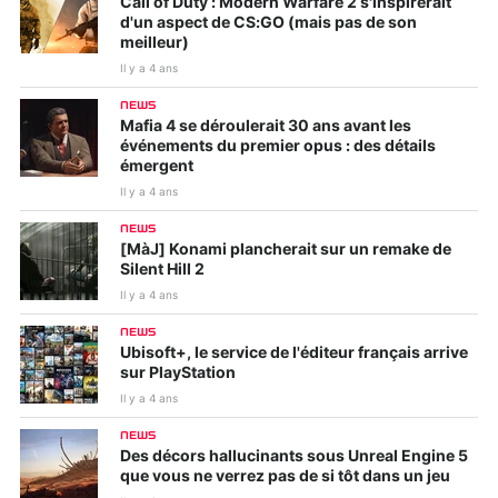
Call of Duty : Modern Warfare 2 s'inspirerait
d'un aspect de CS:GO (mais pas de son
meilleur)
Il y a 4 ans
NEWS
Mafia 4 se déroulerait 30 ans avant les
événements du premier opus : des détails
émergent
Il y a 4 ans
NEWS
[MàJ] Konami plancherait sur un remake de
Silent Hill 2
Il y a 4 ans
NEWS
Ubisoft+, le service de l'éditeur français arrive
sur PlayStation
Il y a 4 ans
NEWS
Des décors hallucinants sous Unreal Engine 5
que vous ne verrez pas de si tôt dans un jeu