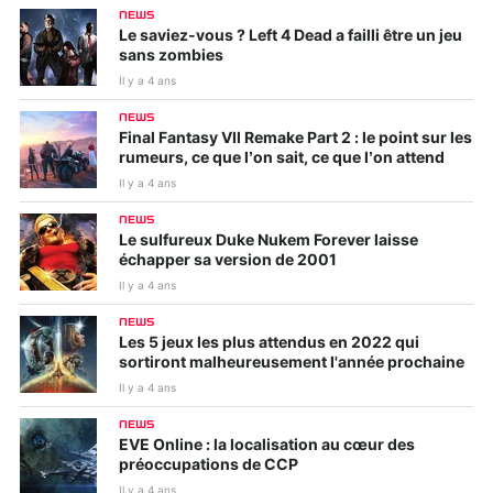
NEWS
Le saviez-vous ? Left 4 Dead a failli être un jeu
sans zombies
Il y a 4 ans
NEWS
Final Fantasy VII Remake Part 2 : le point sur les
rumeurs, ce que l’on sait, ce que l’on attend
Il y a 4 ans
NEWS
Le sulfureux Duke Nukem Forever laisse
échapper sa version de 2001
Il y a 4 ans
NEWS
Les 5 jeux les plus attendus en 2022 qui
sortiront malheureusement l'année prochaine
Il y a 4 ans
NEWS
EVE Online : la localisation au cœur des
préoccupations de CCP
Il y a 4 ans