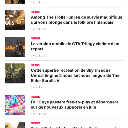
Il y a 4 ans
NEWS
Among The Trolls : un jeu de survie magnifique
qui vous plonge dans le folklore finlandais
Il y a 4 ans
NEWS
La version mobile de GTA Trilogy victime d'un
report
Il y a 4 ans
NEWS
Cette superbe recréation de Skyrim sous
Unreal Engine 5 nous fait nous languir de The
Elder Scrolls VI
Il y a 4 ans
NEWS
Fall Guys passera free-to-play et débarquera
sur de nouveaux supports en juin
Il y a 4 ans
NEWS