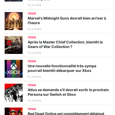
Il y a 4 ans
NEWS
Marvel's Midnight Suns devrait bien arriver à
l'heure
Il y a 4 ans
NEWS
Après la Master Chief Collection, bientôt la
Gears of War Collection ?
Il y a 4 ans
NEWS
Une nouvelle fonctionnalité très sympa
pourrait bientôt débarquer sur Xbox
Il y a 4 ans
NEWS
Atlus se demande s'il devrait sortir le prochain
Persona sur Switch et Xbox
Il y a 4 ans
NEWS
Red Dead Online est complètement délaissé