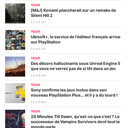
NEWS
[MàJ] Konami plancherait sur un remake de
Silent Hill 2
Il y a 4 ans
NEWS
Ubisoft+, le service de l'éditeur français arrive
sur PlayStation
Il y a 4 ans
NEWS
Des décors hallucinants sous Unreal Engine 5
que vous ne verrez pas de si tôt dans un jeu
Il y a 4 ans
NEWS
Sony confirme les jeux inclus dans son
nouveau PlayStation Plus... et il y a du lourd !
Il y a 4 ans
NEWS
20 Minutes Till Dawn, qu'est-ce que c'est ? Le
successeur de Vampire Survivors dont tout le
monde parle