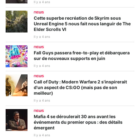
Il y a 4 ans
NEWS
Cette superbe recréation de Skyrim sous
Unreal Engine 5 nous fait nous languir de The
Elder Scrolls VI
Il y a 4 ans
NEWS
Fall Guys passera free-to-play et débarquera
sur de nouveaux supports en juin
Il y a 4 ans
NEWS
Call of Duty : Modern Warfare 2 s'inspirerait
d'un aspect de CS:GO (mais pas de son
meilleur)
Il y a 4 ans
NEWS
Mafia 4 se déroulerait 30 ans avant les
événements du premier opus : des détails
émergent
Il y a 4 ans