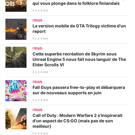
qui vous plonge dans le folklore finlandais
Il y a 4 ans
NEWS
La version mobile de GTA Trilogy victime d'un
report
Il y a 4 ans
NEWS
Cette superbe recréation de Skyrim sous
Unreal Engine 5 nous fait nous languir de The
Elder Scrolls VI
Il y a 4 ans
NEWS
Fall Guys passera free-to-play et débarquera
sur de nouveaux supports en juin
Il y a 4 ans
NEWS
Call of Duty : Modern Warfare 2 s'inspirerait
d'un aspect de CS:GO (mais pas de son
meilleur)
Il y a 4 ans