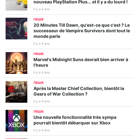
nouveau PlayStation Plus... et il y a du lourd !
Il y a 4 ans
NEWS
20 Minutes Till Dawn, qu'est-ce que c'est ? Le
successeur de Vampire Survivors dont tout le
monde parle
Il y a 4 ans
NEWS
Marvel's Midnight Suns devrait bien arriver à
l'heure
Il y a 4 ans
NEWS
Après la Master Chief Collection, bientôt la
Gears of War Collection ?
Il y a 4 ans
NEWS
Une nouvelle fonctionnalité très sympa
pourrait bientôt débarquer sur Xbox
Il y a 4 ans