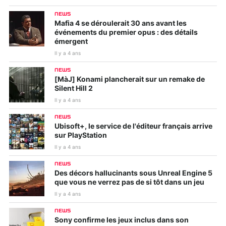
NEWS
Mafia 4 se déroulerait 30 ans avant les
événements du premier opus : des détails
émergent
Il y a 4 ans
NEWS
[MàJ] Konami plancherait sur un remake de
Silent Hill 2
Il y a 4 ans
NEWS
Ubisoft+, le service de l'éditeur français arrive
sur PlayStation
Il y a 4 ans
NEWS
Des décors hallucinants sous Unreal Engine 5
que vous ne verrez pas de si tôt dans un jeu
Il y a 4 ans
NEWS
Sony confirme les jeux inclus dans son