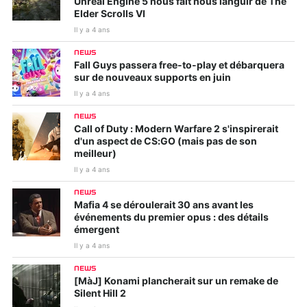
Unreal Engine 5 nous fait nous languir de The
Elder Scrolls VI
Il y a 4 ans
NEWS
Fall Guys passera free-to-play et débarquera
sur de nouveaux supports en juin
Il y a 4 ans
NEWS
Call of Duty : Modern Warfare 2 s'inspirerait
d'un aspect de CS:GO (mais pas de son
meilleur)
Il y a 4 ans
NEWS
Mafia 4 se déroulerait 30 ans avant les
événements du premier opus : des détails
émergent
Il y a 4 ans
NEWS
[MàJ] Konami plancherait sur un remake de
Silent Hill 2