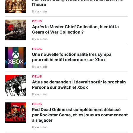
l'heure
Il y a 4 ans
NEWS
Après la Master Chief Collection, bientôt la
Gears of War Collection ?
Il y a 4 ans
NEWS
Une nouvelle fonctionnalité très sympa
pourrait bientôt débarquer sur Xbox
Il y a 4 ans
NEWS
Atlus se demande s'il devrait sortir le prochain
Persona sur Switch et Xbox
Il y a 4 ans
NEWS
Red Dead Online est complètement délaissé
par Rockstar Game, et les joueurs commencent
à s'agacer
Il y a 4 ans