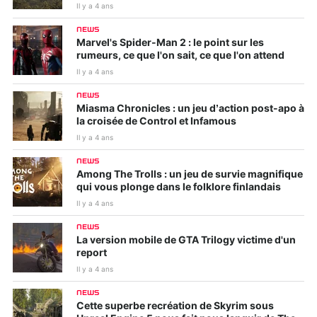
Il y a 4 ans
NEWS
Marvel's Spider-Man 2 : le point sur les
rumeurs, ce que l'on sait, ce que l'on attend
Il y a 4 ans
NEWS
Miasma Chronicles : un jeu d’action post-apo à
la croisée de Control et Infamous
Il y a 4 ans
NEWS
Among The Trolls : un jeu de survie magnifique
qui vous plonge dans le folklore finlandais
Il y a 4 ans
NEWS
La version mobile de GTA Trilogy victime d'un
report
Il y a 4 ans
NEWS
Cette superbe recréation de Skyrim sous