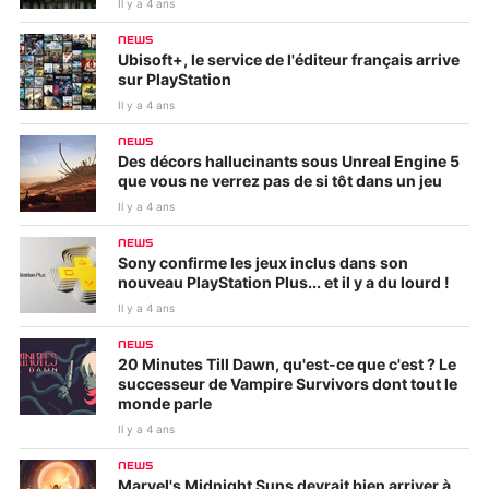
Il y a 4 ans
NEWS
Ubisoft+, le service de l'éditeur français arrive
sur PlayStation
Il y a 4 ans
NEWS
Des décors hallucinants sous Unreal Engine 5
que vous ne verrez pas de si tôt dans un jeu
Il y a 4 ans
NEWS
Sony confirme les jeux inclus dans son
nouveau PlayStation Plus... et il y a du lourd !
Il y a 4 ans
NEWS
20 Minutes Till Dawn, qu'est-ce que c'est ? Le
successeur de Vampire Survivors dont tout le
monde parle
Il y a 4 ans
NEWS
Marvel's Midnight Suns devrait bien arriver à