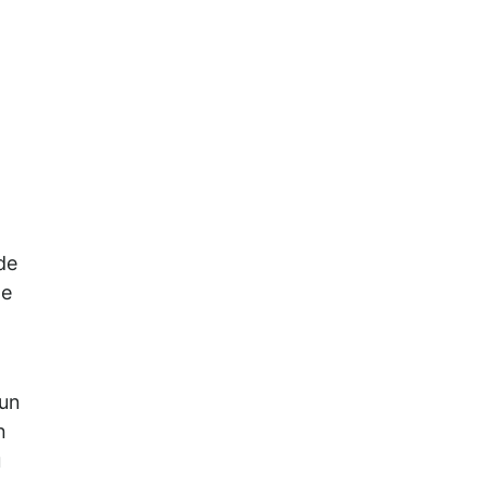
de
le
 un
n
u