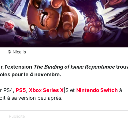
© Nicalis
r, l'extension
The Binding of Isaac Repentance
trou
soles pour le 4 novembre.
ur PS4,
PS5
,
Xbox Series X
|S et
Nintendo Switch
à
oit à sa version peu après.
Publicité