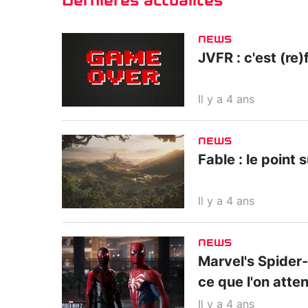
Dernières actualités
NEWS
JVFR : c'est (re)f
Il y a 4 ans
NEWS
Fable : le point 
Il y a 4 ans
NEWS
Marvel's Spider-M
ce que l'on atte
Il y a 4 ans