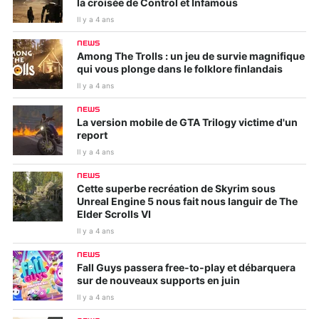
la croisée de Control et Infamous
Il y a 4 ans
NEWS
Among The Trolls : un jeu de survie magnifique
qui vous plonge dans le folklore finlandais
Il y a 4 ans
NEWS
La version mobile de GTA Trilogy victime d'un
report
Il y a 4 ans
NEWS
Cette superbe recréation de Skyrim sous
Unreal Engine 5 nous fait nous languir de The
Elder Scrolls VI
Il y a 4 ans
NEWS
Fall Guys passera free-to-play et débarquera
sur de nouveaux supports en juin
Il y a 4 ans