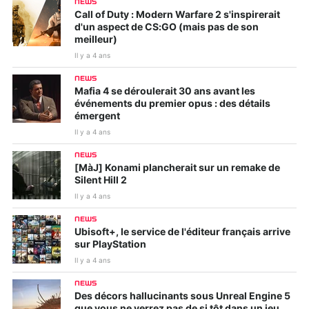
NEWS
Call of Duty : Modern Warfare 2 s'inspirerait
d'un aspect de CS:GO (mais pas de son
meilleur)
Il y a 4 ans
NEWS
Mafia 4 se déroulerait 30 ans avant les
événements du premier opus : des détails
émergent
Il y a 4 ans
NEWS
[MàJ] Konami plancherait sur un remake de
Silent Hill 2
Il y a 4 ans
NEWS
Ubisoft+, le service de l'éditeur français arrive
sur PlayStation
Il y a 4 ans
NEWS
Des décors hallucinants sous Unreal Engine 5
que vous ne verrez pas de si tôt dans un jeu