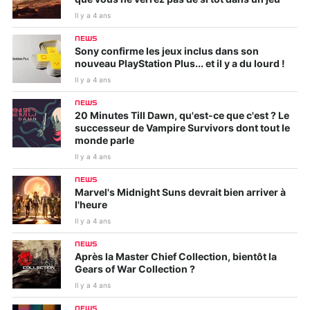
Il y a 4 ans
NEWS
Sony confirme les jeux inclus dans son
nouveau PlayStation Plus... et il y a du lourd !
Il y a 4 ans
NEWS
20 Minutes Till Dawn, qu'est-ce que c'est ? Le
successeur de Vampire Survivors dont tout le
monde parle
Il y a 4 ans
NEWS
Marvel's Midnight Suns devrait bien arriver à
l'heure
Il y a 4 ans
NEWS
Après la Master Chief Collection, bientôt la
Gears of War Collection ?
Il y a 4 ans
NEWS