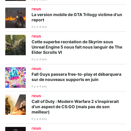
NEWS
La version mobile de GTA Trilogy victime d'un
report
Il y a 4 ans
NEWS
Cette superbe recréation de Skyrim sous
Unreal Engine 5 nous fait nous languir de The
Elder Scrolls VI
Il y a 4 ans
NEWS
Fall Guys passera free-to-play et débarquera
sur de nouveaux supports en juin
Il y a 4 ans
NEWS
Call of Duty : Modern Warfare 2 s'inspirerait
d'un aspect de CS:GO (mais pas de son
meilleur)
Il y a 4 ans
NEWS