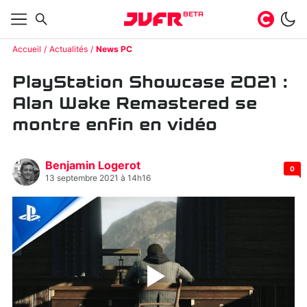
BETA
Accueil
Actualités
News PC
PlayStation Showcase 2021 :
Alan Wake Remastered se
montre enfin en vidéo
Benjamin Logerot
0
13 septembre 2021 à 14h16