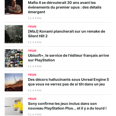
Mafia 4 se déroulerait 30 ans avant les
événements du premier opus : des détails
émergent
Il y a 4 ans
NEWS
[MàJ] Konami plancherait sur un remake de
Silent Hill 2
Il y a 4 ans
NEWS
Ubisoft+, le service de l'éditeur français arrive
sur PlayStation
Il y a 4 ans
NEWS
Des décors hallucinants sous Unreal Engine 5
que vous ne verrez pas de si tôt dans un jeu
Il y a 4 ans
NEWS
Sony confirme les jeux inclus dans son
nouveau PlayStation Plus... et il y a du lourd !
Il y a 4 ans