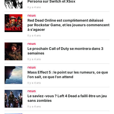
Persona sur Switch et Xbox
Il y a 4 ans
NEWS
Red Dead Online est complètement délaissé
par Rockstar Game, et les joueurs commencent
à s'agacer
Il y a 4 ans
NEWS
Le prochain Call of Duty se montrera dans 3
semaines
Il y a 4 ans
NEWS
Mass Effect 5 : le point sur les rumeurs, ce que
l'on sait, ce que l'on attend
Il y a 4 ans
NEWS
Le saviez-vous ? Left 4 Dead a failli être un jeu
sans zombies
Il y a 4 ans