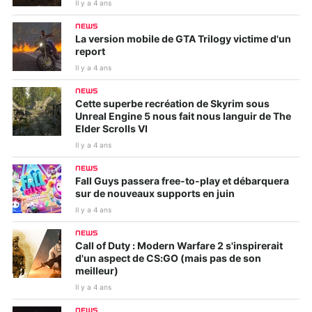
Il y a 4 ans
NEWS
La version mobile de GTA Trilogy victime d'un
report
Il y a 4 ans
NEWS
Cette superbe recréation de Skyrim sous
Unreal Engine 5 nous fait nous languir de The
Elder Scrolls VI
Il y a 4 ans
NEWS
Fall Guys passera free-to-play et débarquera
sur de nouveaux supports en juin
Il y a 4 ans
NEWS
Call of Duty : Modern Warfare 2 s'inspirerait
d'un aspect de CS:GO (mais pas de son
meilleur)
Il y a 4 ans
NEWS