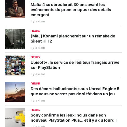
Mafia 4 se déroulerait 30 ans avant les
événements du premier opus : des détails
émergent
Il y a 4 ans
NEWS
[MàJ] Konami plancherait sur un remake de
Silent Hill 2
Il y a 4 ans
NEWS
Ubisoft+, le service de l'éditeur français arrive
sur PlayStation
Il y a 4 ans
NEWS
Des décors hallucinants sous Unreal Engine 5
que vous ne verrez pas de si tôt dans un jeu
Il y a 4 ans
NEWS
Sony confirme les jeux inclus dans son
nouveau PlayStation Plus... et il y a du lourd !
Il y a 4 ans