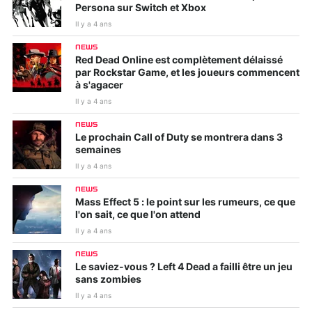
Persona sur Switch et Xbox
Il y a 4 ans
NEWS
Red Dead Online est complètement délaissé
par Rockstar Game, et les joueurs commencent
à s'agacer
Il y a 4 ans
NEWS
Le prochain Call of Duty se montrera dans 3
semaines
Il y a 4 ans
NEWS
Mass Effect 5 : le point sur les rumeurs, ce que
l'on sait, ce que l'on attend
Il y a 4 ans
NEWS
Le saviez-vous ? Left 4 Dead a failli être un jeu
sans zombies
Il y a 4 ans