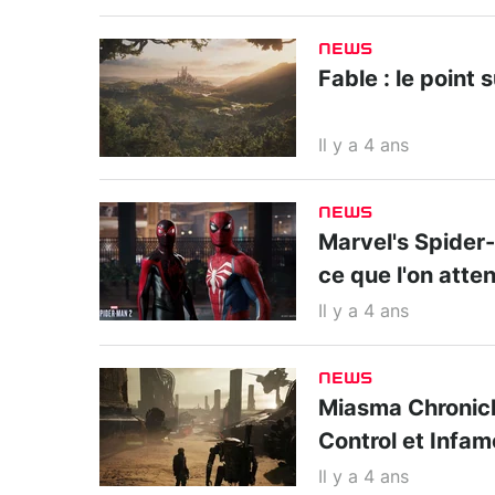
NEWS
Fable : le point 
Il y a 4 ans
NEWS
Marvel's Spider-M
ce que l'on atte
Il y a 4 ans
NEWS
Miasma Chronicle
Control et Infa
Il y a 4 ans