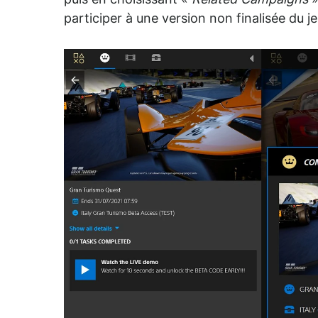
puis en choisissant «
Related Campaigns
»
participer à une version non finalisée du j