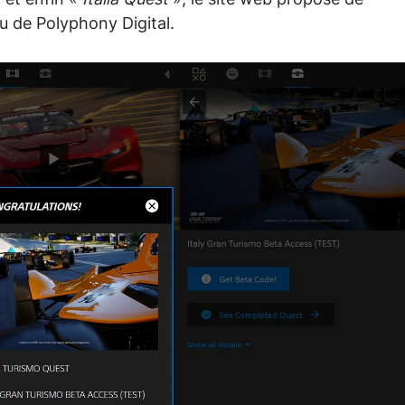
 et enfin «
Italia Quest
», le site web propose de
eu de Polyphony Digital.