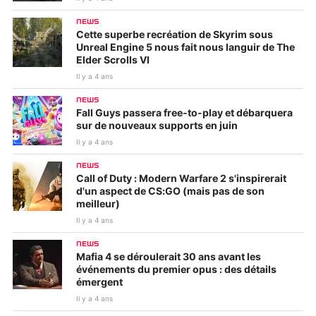
NEWS
Cette superbe recréation de Skyrim sous
Unreal Engine 5 nous fait nous languir de The
Elder Scrolls VI
Il y a 4 ans
NEWS
Fall Guys passera free-to-play et débarquera
sur de nouveaux supports en juin
Il y a 4 ans
NEWS
Call of Duty : Modern Warfare 2 s'inspirerait
d'un aspect de CS:GO (mais pas de son
meilleur)
Il y a 4 ans
NEWS
Mafia 4 se déroulerait 30 ans avant les
événements du premier opus : des détails
émergent
Il y a 4 ans