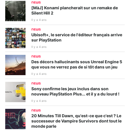
NEWS
[MàJ] Konami plancherait sur un remake de
Silent Hill 2
Il y a 4 ans
NEWS
Ubisoft+, le service de l'éditeur français arrive
sur PlayStation
Il y a 4 ans
NEWS
Des décors hallucinants sous Unreal Engine 5
que vous ne verrez pas de si tôt dans un jeu
Il y a 4 ans
NEWS
Sony confirme les jeux inclus dans son
nouveau PlayStation Plus... et il y a du lourd !
Il y a 4 ans
NEWS
20 Minutes Till Dawn, qu'est-ce que c'est ? Le
successeur de Vampire Survivors dont tout le
monde parle