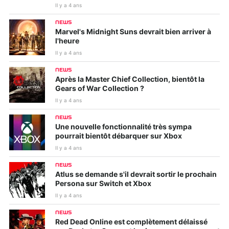
Il y a 4 ans
NEWS
Marvel's Midnight Suns devrait bien arriver à
l'heure
Il y a 4 ans
NEWS
Après la Master Chief Collection, bientôt la
Gears of War Collection ?
Il y a 4 ans
NEWS
Une nouvelle fonctionnalité très sympa
pourrait bientôt débarquer sur Xbox
Il y a 4 ans
NEWS
Atlus se demande s'il devrait sortir le prochain
Persona sur Switch et Xbox
Il y a 4 ans
NEWS
Red Dead Online est complètement délaissé