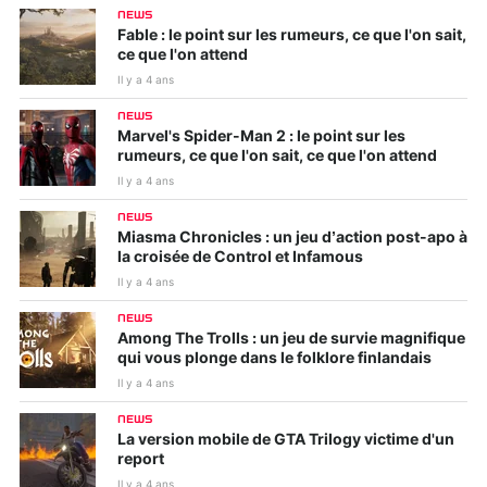
NEWS
Fable : le point sur les rumeurs, ce que l'on sait,
ce que l'on attend
Il y a 4 ans
NEWS
Marvel's Spider-Man 2 : le point sur les
rumeurs, ce que l'on sait, ce que l'on attend
Il y a 4 ans
NEWS
Miasma Chronicles : un jeu d’action post-apo à
la croisée de Control et Infamous
Il y a 4 ans
NEWS
Among The Trolls : un jeu de survie magnifique
qui vous plonge dans le folklore finlandais
Il y a 4 ans
NEWS
La version mobile de GTA Trilogy victime d'un
report
Il y a 4 ans