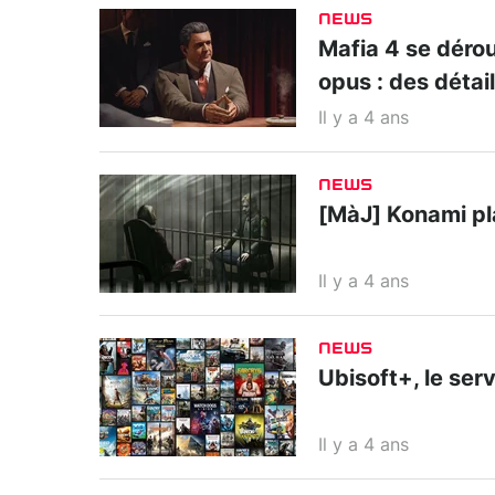
NEWS
Mafia 4 se déro
opus : des détai
Il y a 4 ans
NEWS
[MàJ] Konami pla
Il y a 4 ans
NEWS
Ubisoft+, le serv
Il y a 4 ans