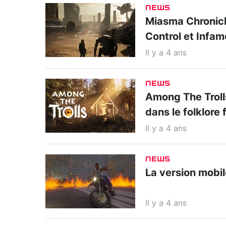
NEWS
Miasma Chronicle
Control et Infa
Il y a 4 ans
NEWS
Among The Trolls
dans le folklore 
Il y a 4 ans
NEWS
La version mobil
Il y a 4 ans