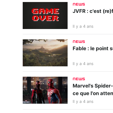
NEWS
JVFR : c'est (re)f
Il y a 4 ans
NEWS
Fable : le point 
Il y a 4 ans
NEWS
Marvel's Spider-M
ce que l'on atte
Il y a 4 ans