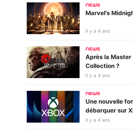
NEWS
Marvel's Midnigh
Il y a 4 ans
NEWS
Après la Master 
Collection ?
Il y a 4 ans
NEWS
Une nouvelle fon
débarquer sur 
Il y a 4 ans