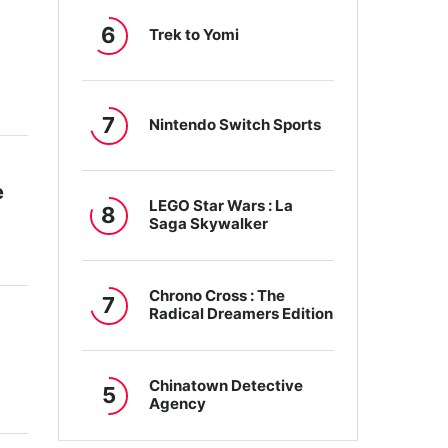
6
Trek to Yomi
7
Nintendo Switch Sports
e
LEGO Star Wars : La
8
Saga Skywalker
Chrono Cross : The
7
Radical Dreamers Edition
Chinatown Detective
5
Agency