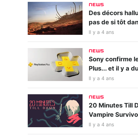
NEWS
Des décors hall
pas de si tôt da
Il y a 4 ans
NEWS
Sony confirme le
Plus... et il y a d
Il y a 4 ans
NEWS
20 Minutes Till 
Vampire Survivo
Il y a 4 ans