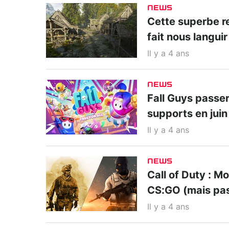
NEWS
Cette superbe r
fait nous languir
Il y a 4 ans
NEWS
Fall Guys passe
supports en juin
Il y a 4 ans
NEWS
Call of Duty : M
CS:GO (mais pas
Il y a 4 ans