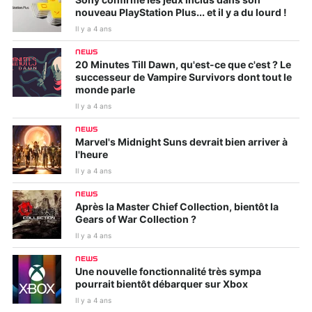
Sony confirme les jeux inclus dans son
nouveau PlayStation Plus... et il y a du lourd !
Il y a 4 ans
NEWS
20 Minutes Till Dawn, qu'est-ce que c'est ? Le
successeur de Vampire Survivors dont tout le
monde parle
Il y a 4 ans
NEWS
Marvel's Midnight Suns devrait bien arriver à
l'heure
Il y a 4 ans
NEWS
Après la Master Chief Collection, bientôt la
Gears of War Collection ?
Il y a 4 ans
NEWS
Une nouvelle fonctionnalité très sympa
pourrait bientôt débarquer sur Xbox
Il y a 4 ans