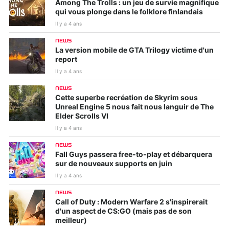
Among The Trolls : un jeu de survie magnifique
qui vous plonge dans le folklore finlandais
Il y a 4 ans
NEWS
La version mobile de GTA Trilogy victime d'un
report
Il y a 4 ans
NEWS
Cette superbe recréation de Skyrim sous
Unreal Engine 5 nous fait nous languir de The
Elder Scrolls VI
Il y a 4 ans
NEWS
Fall Guys passera free-to-play et débarquera
sur de nouveaux supports en juin
Il y a 4 ans
NEWS
Call of Duty : Modern Warfare 2 s'inspirerait
d'un aspect de CS:GO (mais pas de son
meilleur)