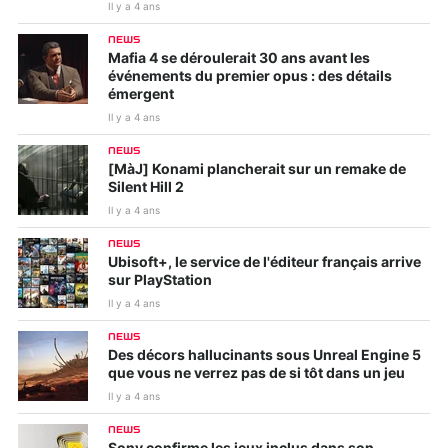
Il y a 4 ans
NEWS
Mafia 4 se déroulerait 30 ans avant les
événements du premier opus : des détails
émergent
Il y a 4 ans
NEWS
[MàJ] Konami plancherait sur un remake de
Silent Hill 2
Il y a 4 ans
NEWS
Ubisoft+, le service de l'éditeur français arrive
sur PlayStation
Il y a 4 ans
NEWS
Des décors hallucinants sous Unreal Engine 5
que vous ne verrez pas de si tôt dans un jeu
Il y a 4 ans
NEWS