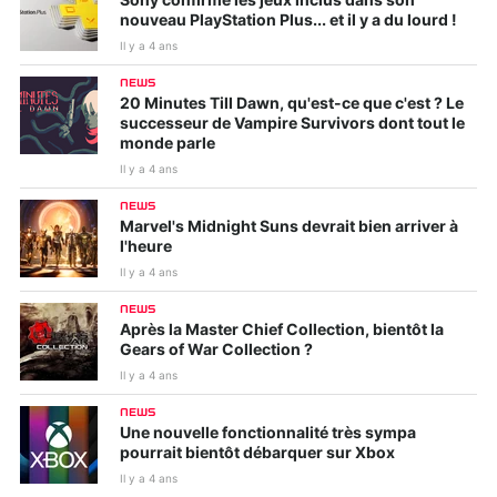
Sony confirme les jeux inclus dans son
nouveau PlayStation Plus... et il y a du lourd !
Il y a 4 ans
NEWS
20 Minutes Till Dawn, qu'est-ce que c'est ? Le
successeur de Vampire Survivors dont tout le
monde parle
Il y a 4 ans
NEWS
Marvel's Midnight Suns devrait bien arriver à
l'heure
Il y a 4 ans
NEWS
Après la Master Chief Collection, bientôt la
Gears of War Collection ?
Il y a 4 ans
NEWS
Une nouvelle fonctionnalité très sympa
pourrait bientôt débarquer sur Xbox
Il y a 4 ans