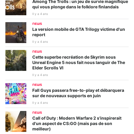
Among The Trolls : un jeu de survie magnifique
qui vous plonge dans le folklore finlandais
Il y a 4 ans
NEWS
La version mobile de GTA Trilogy victime d'un
report
Il y a 4 ans
NEWS
Cette superbe recréation de Skyrim sous
Unreal Engine 5 nous fait nous languir de The
Elder Scrolls VI
Il y a 4 ans
NEWS
Fall Guys passera free-to-play et débarquera
sur de nouveaux supports en juin
Il y a 4 ans
NEWS
Call of Duty : Modern Warfare 2 s'inspirerait
d'un aspect de CS:GO (mais pas de son
meilleur)