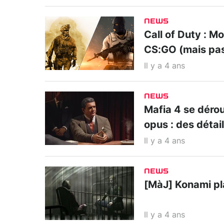
NEWS
Call of Duty : M
CS:GO (mais pas
Il y a 4 ans
NEWS
Mafia 4 se déro
opus : des détai
Il y a 4 ans
NEWS
[MàJ] Konami pla
Il y a 4 ans