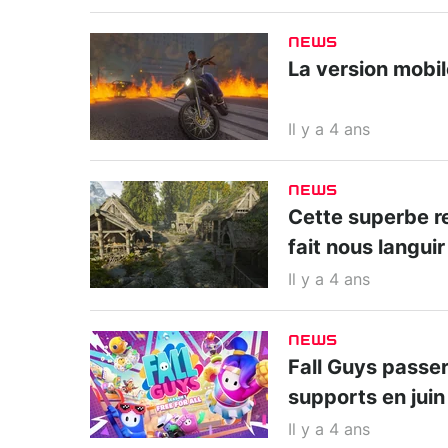
NEWS
La version mobil
Il y a 4 ans
NEWS
Cette superbe r
fait nous languir
Il y a 4 ans
NEWS
Fall Guys passe
supports en juin
Il y a 4 ans