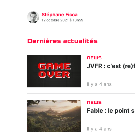
Stéphane Ficca
12 octobre 2021 à 13h59
Dernières actualités
NEWS
JVFR : c'est (re)f
Il y a 4 ans
NEWS
Fable : le point 
Il y a 4 ans