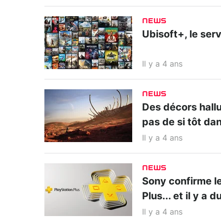
NEWS
Ubisoft+, le serv
Il y a 4 ans
NEWS
Des décors hall
pas de si tôt da
Il y a 4 ans
NEWS
Sony confirme le
Plus... et il y a d
Il y a 4 ans