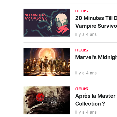
NEWS
20 Minutes Till 
Vampire Survivo
Il y a 4 ans
NEWS
Marvel's Midnigh
Il y a 4 ans
NEWS
Après la Master 
Collection ?
Il y a 4 ans