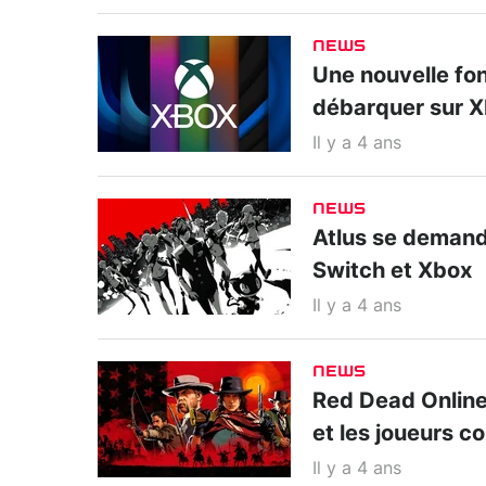
NEWS
Une nouvelle fon
débarquer sur 
Il y a 4 ans
NEWS
Atlus se demande
Switch et Xbox
Il y a 4 ans
NEWS
Red Dead Online
et les joueurs 
Il y a 4 ans