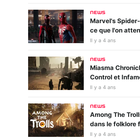
NEWS
Marvel's Spider-M
ce que l'on atte
Il y a 4 ans
NEWS
Miasma Chronicle
Control et Infa
Il y a 4 ans
NEWS
Among The Trolls
dans le folklore 
Il y a 4 ans