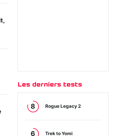
t,
Les derniers tests
8
Rogue Legacy 2
e
6
Trek to Yomi