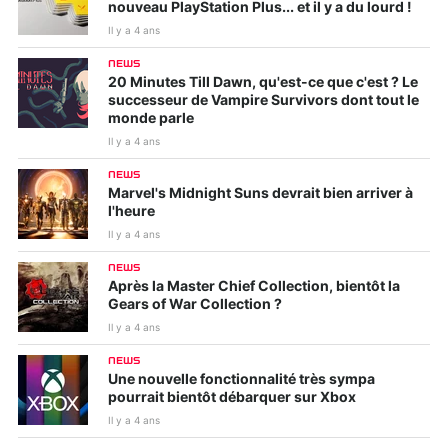
nouveau PlayStation Plus... et il y a du lourd !
Il y a 4 ans
NEWS
20 Minutes Till Dawn, qu'est-ce que c'est ? Le
successeur de Vampire Survivors dont tout le
monde parle
Il y a 4 ans
NEWS
Marvel's Midnight Suns devrait bien arriver à
l'heure
Il y a 4 ans
NEWS
Après la Master Chief Collection, bientôt la
Gears of War Collection ?
Il y a 4 ans
NEWS
Une nouvelle fonctionnalité très sympa
pourrait bientôt débarquer sur Xbox
Il y a 4 ans