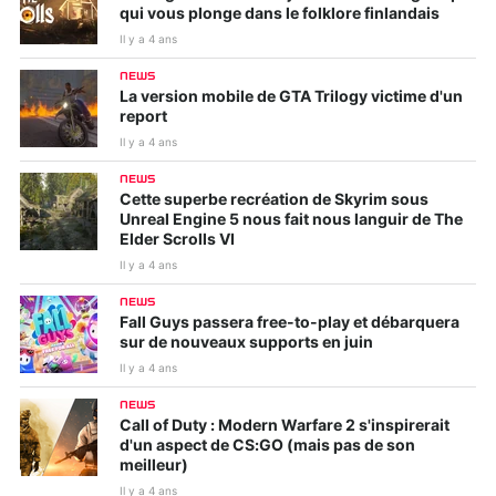
qui vous plonge dans le folklore finlandais
Il y a 4 ans
NEWS
La version mobile de GTA Trilogy victime d'un
report
Il y a 4 ans
NEWS
Cette superbe recréation de Skyrim sous
Unreal Engine 5 nous fait nous languir de The
Elder Scrolls VI
Il y a 4 ans
NEWS
Fall Guys passera free-to-play et débarquera
sur de nouveaux supports en juin
Il y a 4 ans
NEWS
Call of Duty : Modern Warfare 2 s'inspirerait
d'un aspect de CS:GO (mais pas de son
meilleur)
Il y a 4 ans