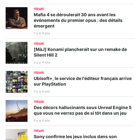
NEWS
Mafia 4 se déroulerait 30 ans avant les
événements du premier opus : des détails
émergent
Il y a 4 ans
NEWS
[MàJ] Konami plancherait sur un remake de
Silent Hill 2
Il y a 4 ans
NEWS
Ubisoft+, le service de l'éditeur français arrive
sur PlayStation
Il y a 4 ans
NEWS
Des décors hallucinants sous Unreal Engine 5
que vous ne verrez pas de si tôt dans un jeu
Il y a 4 ans
NEWS
Sony confirme les jeux inclus dans son