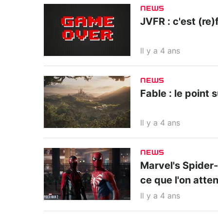
NEWS
JVFR : c'est (re)f
Il y a 4 ans
NEWS
Fable : le point 
Il y a 4 ans
NEWS
Marvel's Spider-M
ce que l'on atte
Il y a 4 ans