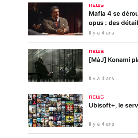
NEWS
Mafia 4 se déro
opus : des détai
Il y a 4 ans
NEWS
[MàJ] Konami pla
Il y a 4 ans
NEWS
Ubisoft+, le serv
Il y a 4 ans