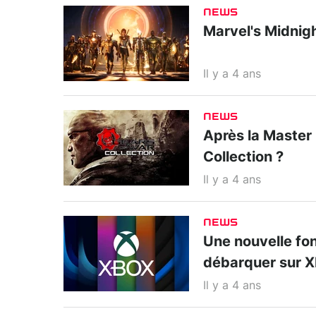
NEWS
Marvel's Midnigh
Il y a 4 ans
NEWS
Après la Master 
Collection ?
Il y a 4 ans
NEWS
Une nouvelle fon
débarquer sur 
Il y a 4 ans