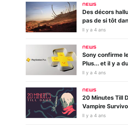
NEWS
Des décors hall
pas de si tôt da
Il y a 4 ans
NEWS
Sony confirme le
Plus... et il y a d
Il y a 4 ans
NEWS
20 Minutes Till 
Vampire Survivo
Il y a 4 ans