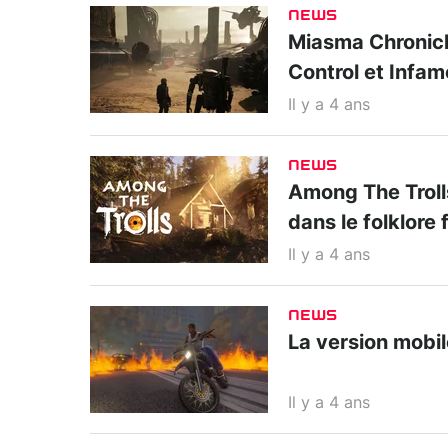
NEWS
Miasma Chronicle
Control et Infa
Il y a 4 ans
NEWS
Among The Trolls
dans le folklore 
Il y a 4 ans
NEWS
La version mobil
Il y a 4 ans