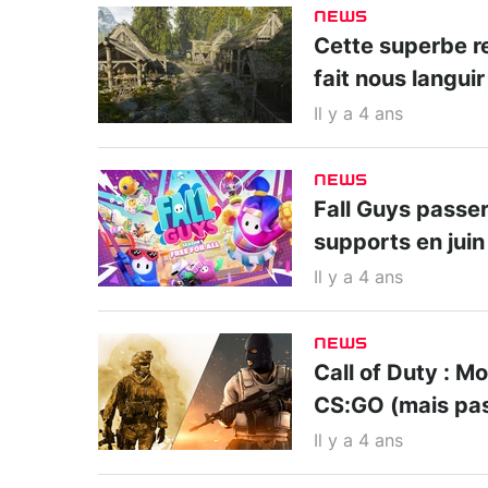
NEWS
Cette superbe r
fait nous languir
Il y a 4 ans
NEWS
Fall Guys passe
supports en juin
Il y a 4 ans
NEWS
Call of Duty : M
CS:GO (mais pas
Il y a 4 ans