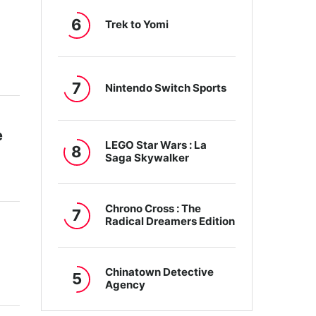
6
Trek to Yomi
7
Nintendo Switch Sports
e
LEGO Star Wars : La
8
Saga Skywalker
Chrono Cross : The
7
Radical Dreamers Edition
Chinatown Detective
5
Agency