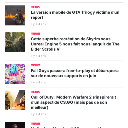
NEWS
La version mobile de GTA Trilogy victime d'un
report
Il y a 4 ans
NEWS
Cette superbe recréation de Skyrim sous
Unreal Engine 5 nous fait nous languir de The
Elder Scrolls VI
Il y a 4 ans
NEWS
Fall Guys passera free-to-play et débarquera
sur de nouveaux supports en juin
Il y a 4 ans
NEWS
Call of Duty : Modern Warfare 2 s'inspirerait
d'un aspect de CS:GO (mais pas de son
meilleur)
Il y a 4 ans
NEWS