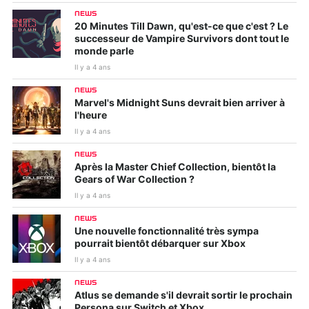
NEWS
20 Minutes Till Dawn, qu'est-ce que c'est ? Le
successeur de Vampire Survivors dont tout le
monde parle
Il y a 4 ans
NEWS
Marvel's Midnight Suns devrait bien arriver à
l'heure
Il y a 4 ans
NEWS
Après la Master Chief Collection, bientôt la
Gears of War Collection ?
Il y a 4 ans
NEWS
Une nouvelle fonctionnalité très sympa
pourrait bientôt débarquer sur Xbox
Il y a 4 ans
NEWS
Atlus se demande s'il devrait sortir le prochain
Persona sur Switch et Xbox