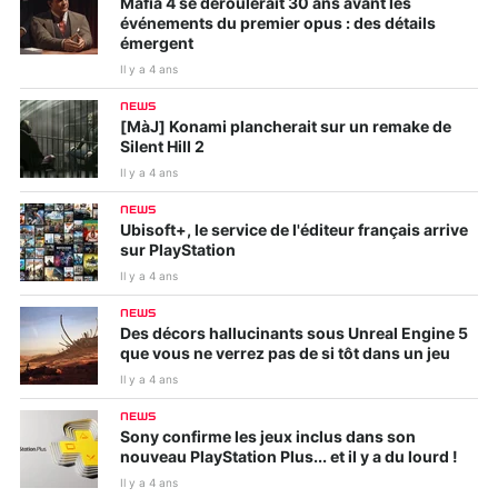
Mafia 4 se déroulerait 30 ans avant les
événements du premier opus : des détails
émergent
Il y a 4 ans
NEWS
[MàJ] Konami plancherait sur un remake de
Silent Hill 2
Il y a 4 ans
NEWS
Ubisoft+, le service de l'éditeur français arrive
sur PlayStation
Il y a 4 ans
NEWS
Des décors hallucinants sous Unreal Engine 5
que vous ne verrez pas de si tôt dans un jeu
Il y a 4 ans
NEWS
Sony confirme les jeux inclus dans son
nouveau PlayStation Plus... et il y a du lourd !
Il y a 4 ans