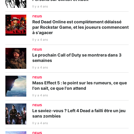
Il y a 4 ans
NEWS
Red Dead Online est complètement délaissé
par Rockstar Game, et les joueurs commencent
à s'agacer
Il y a 4 ans
NEWS
Le prochain Call of Duty se montrera dans 3
semaines
Il y a 4 ans
NEWS
Mass Effect 5 : le point sur les rumeurs, ce que
l'on sait, ce que l'on attend
Il y a 4 ans
NEWS
Le saviez-vous ? Left 4 Dead a failli être un jeu
sans zombies
Il y a 4 ans
NEWS