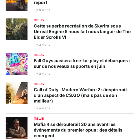
report
Il y a 4 ans
NEWS
Cette superbe recréation de Skyrim sous
Unreal Engine 5 nous fait nous languir de The
Elder Scrolls VI
Il y a 4 ans
NEWS
Fall Guys passera free-to-play et débarquera
sur de nouveaux supports en juin
Il y a 4 ans
NEWS
Call of Duty : Modern Warfare 2 s'inspirerait
d'un aspect de CS:GO (mais pas de son
meilleur)
Il y a 4 ans
NEWS
Mafia 4 se déroulerait 30 ans avant les
événements du premier opus : des détails
émergent