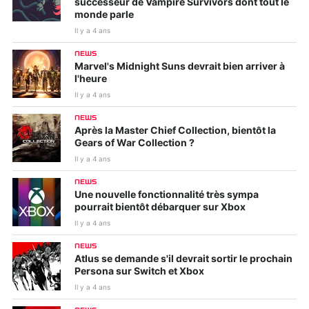
successeur de Vampire Survivors dont tout le
monde parle
Il y a 4 ans
NEWS
Marvel's Midnight Suns devrait bien arriver à
l'heure
Il y a 4 ans
NEWS
Après la Master Chief Collection, bientôt la
Gears of War Collection ?
Il y a 4 ans
NEWS
Une nouvelle fonctionnalité très sympa
pourrait bientôt débarquer sur Xbox
Il y a 4 ans
NEWS
Atlus se demande s'il devrait sortir le prochain
Persona sur Switch et Xbox
Il y a 4 ans