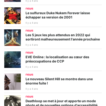
Il y a 4 ans
NEWS
Le sulfureux Duke Nukem Forever laisse
échapper sa version de 2001
Il y a 4 ans
NEWS
Les 5 jeux les plus attendus en 2022 qui
sortiront malheureusement l'année prochaine
Il y a 4 ans
NEWS
EVE Online : la localisation au cœur des
préoccupations de CCP
Il y a 4 ans
NEWS
Le nouveau Silent Hill se montre dans une
énorme fuite !
Il y a 4 ans
NEWS
Deathloop se met à jour et apporte un mode
photo et de nouvelles options d'accessibilité