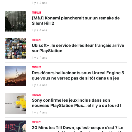
Il y a 4 ans
NEWS
[MàJ] Konami plancherait sur un remake de
Silent Hill 2
Il y a 4 ans
NEWS
Ubisoft+, le service de l'éditeur français arrive
sur PlayStation
Il y a 4 ans
NEWS
Des décors hallucinants sous Unreal Engine 5
que vous ne verrez pas de si tôt dans un jeu
Il y a 4 ans
NEWS
Sony confirme les jeux inclus dans son
nouveau PlayStation Plus... et il y a du lourd !
Il y a 4 ans
NEWS
20 Minutes Till Dawn, qu'est-ce que c'est ? Le