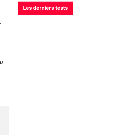
Les derniers tests
.
u
a