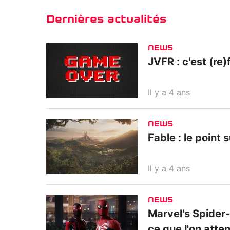
Dernières actualités
NEWS
JVFR : c'est (re)f
Il y a 4 ans
NEWS
Fable : le point 
Il y a 4 ans
NEWS
Marvel's Spider-M
ce que l'on atte