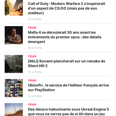
Call of Duty : Modern Warfare 2 s'inspirerait
d'un aspect de CS:GO (mais pas de son
meilleur)
Il y a 4 ans
NEWS
Mafia 4 se déroulerait 30 ans avant les
événements du premier opus : des détails
émergent
Il y a 4 ans
NEWS
[MàJ] Konami plancherait sur un remake de
Silent Hill 2
Il y a 4 ans
NEWS
Ubisoft+, le service de l'éditeur français arrive
sur PlayStation
Il y a 4 ans
NEWS
Des décors hallucinants sous Unreal Engine 5
que vous ne verrez pas de si tôt dans un jeu