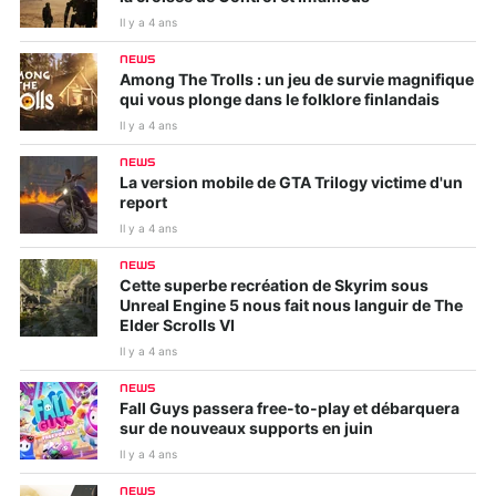
Il y a 4 ans
NEWS
Among The Trolls : un jeu de survie magnifique
qui vous plonge dans le folklore finlandais
Il y a 4 ans
NEWS
La version mobile de GTA Trilogy victime d'un
report
Il y a 4 ans
NEWS
Cette superbe recréation de Skyrim sous
Unreal Engine 5 nous fait nous languir de The
Elder Scrolls VI
Il y a 4 ans
NEWS
Fall Guys passera free-to-play et débarquera
sur de nouveaux supports en juin
Il y a 4 ans
NEWS