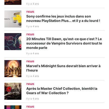
Il y a 4 ans
NEWS
Sony confirme les jeux inclus dans son
nouveau PlayStation Plus... et il y a du lourd !
Il y a 4 ans
NEWS
20 Minutes Till Dawn, qu'est-ce que c'est ? Le
successeur de Vampire Survivors dont tout le
monde parle
Il y a 4 ans
NEWS
Marvel's Midnight Suns devrait bien arriver à
l'heure
Il y a 4 ans
NEWS
Après la Master Chief Collection, bientôt la
Gears of War Collection ?
Il y a 4 ans
NEWS