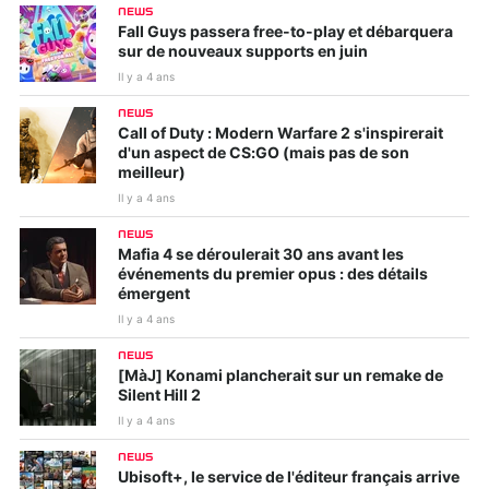
NEWS
Fall Guys passera free-to-play et débarquera
sur de nouveaux supports en juin
Il y a 4 ans
NEWS
Call of Duty : Modern Warfare 2 s'inspirerait
d'un aspect de CS:GO (mais pas de son
meilleur)
Il y a 4 ans
NEWS
Mafia 4 se déroulerait 30 ans avant les
événements du premier opus : des détails
émergent
Il y a 4 ans
NEWS
[MàJ] Konami plancherait sur un remake de
Silent Hill 2
Il y a 4 ans
NEWS
Ubisoft+, le service de l'éditeur français arrive