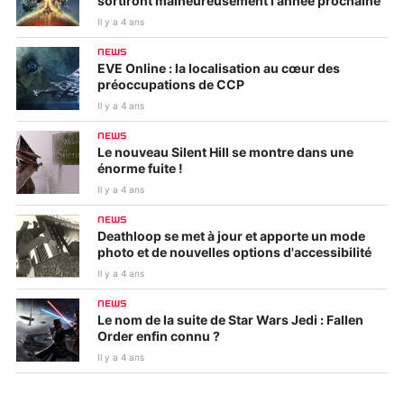
sortiront malheureusement l'année prochaine
Il y a 4 ans
NEWS
EVE Online : la localisation au cœur des
préoccupations de CCP
Il y a 4 ans
NEWS
Le nouveau Silent Hill se montre dans une
énorme fuite !
Il y a 4 ans
NEWS
Deathloop se met à jour et apporte un mode
photo et de nouvelles options d'accessibilité
Il y a 4 ans
NEWS
Le nom de la suite de Star Wars Jedi : Fallen
Order enfin connu ?
Il y a 4 ans