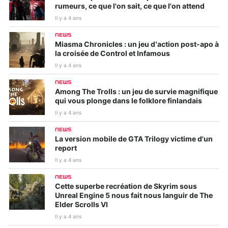
rumeurs, ce que l'on sait, ce que l'on attend
Il y a 4 ans
NEWS
Miasma Chronicles : un jeu d’action post-apo à
la croisée de Control et Infamous
Il y a 4 ans
NEWS
Among The Trolls : un jeu de survie magnifique
qui vous plonge dans le folklore finlandais
Il y a 4 ans
NEWS
La version mobile de GTA Trilogy victime d'un
report
Il y a 4 ans
NEWS
Cette superbe recréation de Skyrim sous
Unreal Engine 5 nous fait nous languir de The
Elder Scrolls VI
Il y a 4 ans