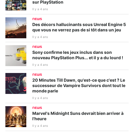
sur PlayStation
Il y a 4 ans
NEWS
Des décors hallucinants sous Unreal Engine 5
que vous ne verrez pas de si tôt dans un jeu
Il y a 4 ans
NEWS
Sony confirme les jeux inclus dans son
nouveau PlayStation Plus... et il y a du lourd !
Il y a 4 ans
NEWS
20 Minutes Till Dawn, qu'est-ce que c'est ? Le
successeur de Vampire Survivors dont tout le
monde parle
Il y a 4 ans
NEWS
Marvel's Midnight Suns devrait bien arriver à
l'heure
Il y a 4 ans