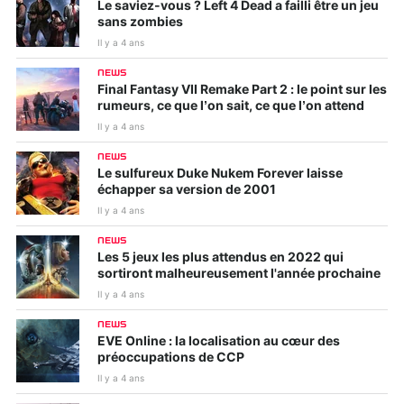
Le saviez-vous ? Left 4 Dead a failli être un jeu
sans zombies
Il y a 4 ans
NEWS
Final Fantasy VII Remake Part 2 : le point sur les
rumeurs, ce que l’on sait, ce que l’on attend
Il y a 4 ans
NEWS
Le sulfureux Duke Nukem Forever laisse
échapper sa version de 2001
Il y a 4 ans
NEWS
Les 5 jeux les plus attendus en 2022 qui
sortiront malheureusement l'année prochaine
Il y a 4 ans
NEWS
EVE Online : la localisation au cœur des
préoccupations de CCP
Il y a 4 ans