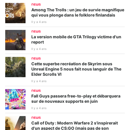
NEWS
Among The Trolls : un jeu de survie magnifique
qui vous plonge dans le folklore finlandais
Il y a 4 ans
NEWS
La version mobile de GTA Trilogy victime d'un
report
Il y a 4 ans
NEWS
Cette superbe recréation de Skyrim sous
Unreal Engine 5 nous fait nous languir de The
Elder Scrolls VI
Il y a 4 ans
NEWS
Fall Guys passera free-to-play et débarquera
sur de nouveaux supports en juin
Il y a 4 ans
NEWS
Call of Duty : Modern Warfare 2 s'inspirerait
d'un aspect de CS:GO (mais pas de son