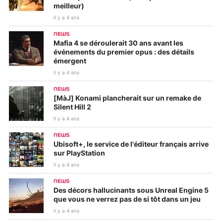
meilleur)
Il y a 4 ans
NEWS
Mafia 4 se déroulerait 30 ans avant les
événements du premier opus : des détails
émergent
Il y a 4 ans
NEWS
[MàJ] Konami plancherait sur un remake de
Silent Hill 2
Il y a 4 ans
NEWS
Ubisoft+, le service de l'éditeur français arrive
sur PlayStation
Il y a 4 ans
NEWS
Des décors hallucinants sous Unreal Engine 5
que vous ne verrez pas de si tôt dans un jeu
Il y a 4 ans