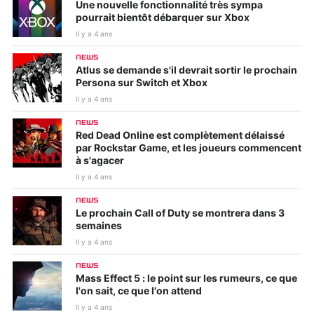
Une nouvelle fonctionnalité très sympa
pourrait bientôt débarquer sur Xbox
Il y a 4 ans
NEWS
Atlus se demande s'il devrait sortir le prochain
Persona sur Switch et Xbox
Il y a 4 ans
NEWS
Red Dead Online est complètement délaissé
par Rockstar Game, et les joueurs commencent
à s'agacer
Il y a 4 ans
NEWS
Le prochain Call of Duty se montrera dans 3
semaines
Il y a 4 ans
NEWS
Mass Effect 5 : le point sur les rumeurs, ce que
l'on sait, ce que l'on attend
Il y a 4 ans