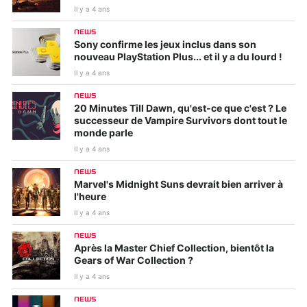
Il y a 4 ans
NEWS
Sony confirme les jeux inclus dans son
nouveau PlayStation Plus... et il y a du lourd !
Il y a 4 ans
NEWS
20 Minutes Till Dawn, qu'est-ce que c'est ? Le
successeur de Vampire Survivors dont tout le
monde parle
Il y a 4 ans
NEWS
Marvel's Midnight Suns devrait bien arriver à
l'heure
Il y a 4 ans
NEWS
Après la Master Chief Collection, bientôt la
Gears of War Collection ?
Il y a 4 ans
NEWS