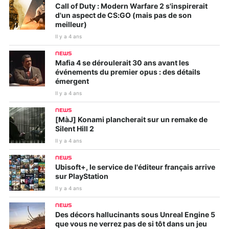
Call of Duty : Modern Warfare 2 s'inspirerait
d'un aspect de CS:GO (mais pas de son
meilleur)
Il y a 4 ans
NEWS
Mafia 4 se déroulerait 30 ans avant les
événements du premier opus : des détails
émergent
Il y a 4 ans
NEWS
[MàJ] Konami plancherait sur un remake de
Silent Hill 2
Il y a 4 ans
NEWS
Ubisoft+, le service de l'éditeur français arrive
sur PlayStation
Il y a 4 ans
NEWS
Des décors hallucinants sous Unreal Engine 5
que vous ne verrez pas de si tôt dans un jeu