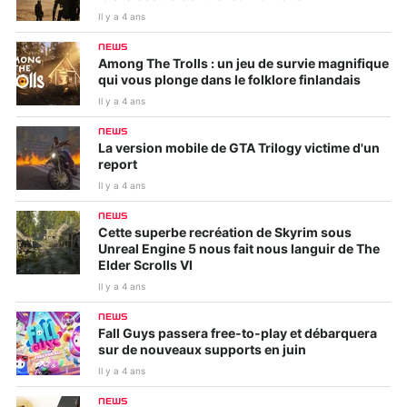
Il y a 4 ans
NEWS
Among The Trolls : un jeu de survie magnifique
qui vous plonge dans le folklore finlandais
Il y a 4 ans
NEWS
La version mobile de GTA Trilogy victime d'un
report
Il y a 4 ans
NEWS
Cette superbe recréation de Skyrim sous
Unreal Engine 5 nous fait nous languir de The
Elder Scrolls VI
Il y a 4 ans
NEWS
Fall Guys passera free-to-play et débarquera
sur de nouveaux supports en juin
Il y a 4 ans
NEWS