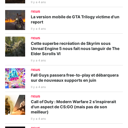
Il y a 4 ans
NEWS
La version mobile de GTA Trilogy victime d'un
report
Il y a 4 ans
NEWS
Cette superbe recréation de Skyrim sous
Unreal Engine 5 nous fait nous languir de The
Elder Scrolls VI
Il y a 4 ans
NEWS
Fall Guys passera free-to-play et débarquera
sur de nouveaux supports en juin
Il y a 4 ans
NEWS
Call of Duty : Modern Warfare 2 s'inspirerait
d'un aspect de CS:GO (mais pas de son
meilleur)
Il y a 4 ans