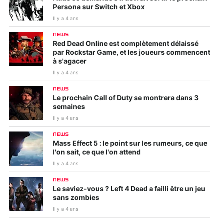
Persona sur Switch et Xbox
Il y a 4 ans
NEWS
Red Dead Online est complètement délaissé
par Rockstar Game, et les joueurs commencent
à s'agacer
Il y a 4 ans
NEWS
Le prochain Call of Duty se montrera dans 3
semaines
Il y a 4 ans
NEWS
Mass Effect 5 : le point sur les rumeurs, ce que
l'on sait, ce que l'on attend
Il y a 4 ans
NEWS
Le saviez-vous ? Left 4 Dead a failli être un jeu
sans zombies
Il y a 4 ans