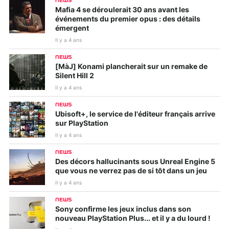
NEWS
Mafia 4 se déroulerait 30 ans avant les
événements du premier opus : des détails
émergent
Il y a 4 ans
NEWS
[MàJ] Konami plancherait sur un remake de
Silent Hill 2
Il y a 4 ans
NEWS
Ubisoft+, le service de l'éditeur français arrive
sur PlayStation
Il y a 4 ans
NEWS
Des décors hallucinants sous Unreal Engine 5
que vous ne verrez pas de si tôt dans un jeu
Il y a 4 ans
NEWS
Sony confirme les jeux inclus dans son
nouveau PlayStation Plus... et il y a du lourd !