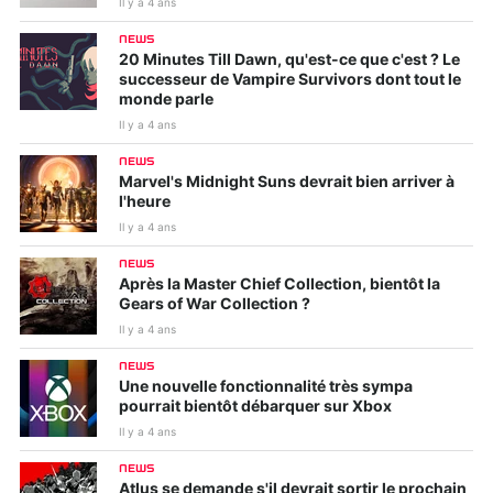
Il y a 4 ans
NEWS
20 Minutes Till Dawn, qu'est-ce que c'est ? Le
successeur de Vampire Survivors dont tout le
monde parle
Il y a 4 ans
NEWS
Marvel's Midnight Suns devrait bien arriver à
l'heure
Il y a 4 ans
NEWS
Après la Master Chief Collection, bientôt la
Gears of War Collection ?
Il y a 4 ans
NEWS
Une nouvelle fonctionnalité très sympa
pourrait bientôt débarquer sur Xbox
Il y a 4 ans
NEWS
Atlus se demande s'il devrait sortir le prochain