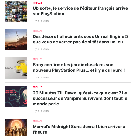
NEWS
Ubisoft+, le service de l'éditeur français arrive
sur PlayStation
Il y a 4 ans
NEWS
Des décors hallucinants sous Unreal Engine 5
que vous ne verrez pas de si tôt dans un jeu
Il y a 4 ans
NEWS
Sony confirme les jeux inclus dans son
nouveau PlayStation Plus... et il y a du lourd !
Il y a 4 ans
NEWS
20 Minutes Till Dawn, qu'est-ce que c'est ? Le
successeur de Vampire Survivors dont tout le
monde parle
Il y a 4 ans
NEWS
Marvel's Midnight Suns devrait bien arriver à
l'heure