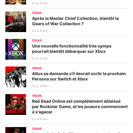
Il y a 4 ans
NEWS
Après la Master Chief Collection, bientôt la
Gears of War Collection ?
Il y a 4 ans
NEWS
Une nouvelle fonctionnalité très sympa
pourrait bientôt débarquer sur Xbox
Il y a 4 ans
NEWS
Atlus se demande s'il devrait sortir le prochain
Persona sur Switch et Xbox
Il y a 4 ans
NEWS
Red Dead Online est complètement délaissé
par Rockstar Game, et les joueurs commencent
à s'agacer
Il y a 4 ans
NEWS