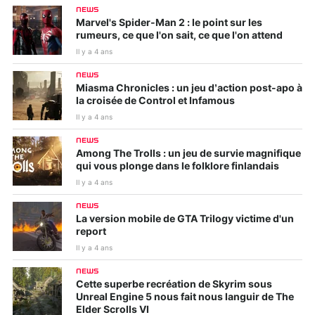
NEWS
Marvel's Spider-Man 2 : le point sur les
rumeurs, ce que l'on sait, ce que l'on attend
Il y a 4 ans
NEWS
Miasma Chronicles : un jeu d’action post-apo à
la croisée de Control et Infamous
Il y a 4 ans
NEWS
Among The Trolls : un jeu de survie magnifique
qui vous plonge dans le folklore finlandais
Il y a 4 ans
NEWS
La version mobile de GTA Trilogy victime d'un
report
Il y a 4 ans
NEWS
Cette superbe recréation de Skyrim sous
Unreal Engine 5 nous fait nous languir de The
Elder Scrolls VI