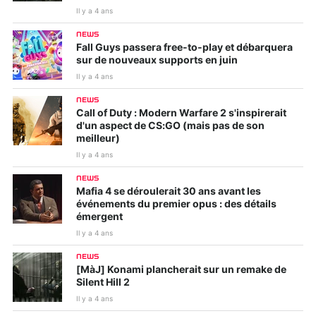
Il y a 4 ans
NEWS
Fall Guys passera free-to-play et débarquera
sur de nouveaux supports en juin
Il y a 4 ans
NEWS
Call of Duty : Modern Warfare 2 s'inspirerait
d'un aspect de CS:GO (mais pas de son
meilleur)
Il y a 4 ans
NEWS
Mafia 4 se déroulerait 30 ans avant les
événements du premier opus : des détails
émergent
Il y a 4 ans
NEWS
[MàJ] Konami plancherait sur un remake de
Silent Hill 2
Il y a 4 ans