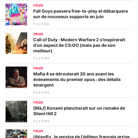
NEWS
Fall Guys passera free-to-play et débarquera
sur de nouveaux supports en juin
Il y a 4 ans
NEWS
Call of Duty : Modern Warfare 2 s'inspirerait
d'un aspect de CS:GO (mais pas de son
meilleur)
Il y a 4 ans
NEWS
Mafia 4 se déroulerait 30 ans avant les
événements du premier opus : des détails
émergent
Il y a 4 ans
NEWS
[MàJ] Konami plancherait sur un remake de
Silent Hill 2
Il y a 4 ans
NEWS
Ubisoft+, le service de l'éditeur français arrive