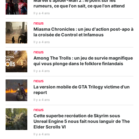
Marvel's Spider-Man 2 : le point sur les
rumeurs, ce que l'on sait, ce que l'on attend
Il y a 4 ans
NEWS
Miasma Chronicles : un jeu d’action post-apo à
la croisée de Control et Infamous
Il y a 4 ans
NEWS
Among The Trolls : un jeu de survie magnifique
qui vous plonge dans le folklore finlandais
Il y a 4 ans
NEWS
La version mobile de GTA Trilogy victime d'un
report
Il y a 4 ans
NEWS
Cette superbe recréation de Skyrim sous
Unreal Engine 5 nous fait nous languir de The
Elder Scrolls VI
Il y a 4 ans