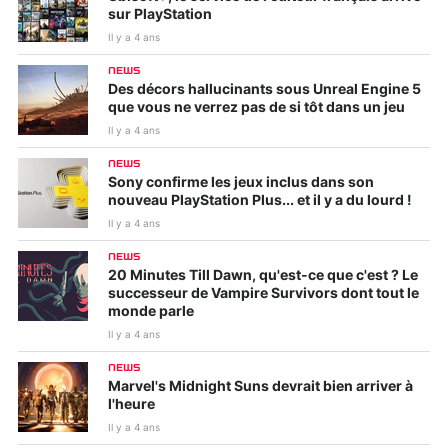
sur PlayStation
Il y a 4 ans
NEWS
Des décors hallucinants sous Unreal Engine 5
que vous ne verrez pas de si tôt dans un jeu
Il y a 4 ans
NEWS
Sony confirme les jeux inclus dans son
nouveau PlayStation Plus... et il y a du lourd !
Il y a 4 ans
NEWS
20 Minutes Till Dawn, qu'est-ce que c'est ? Le
successeur de Vampire Survivors dont tout le
monde parle
Il y a 4 ans
NEWS
Marvel's Midnight Suns devrait bien arriver à
l'heure
Il y a 4 ans