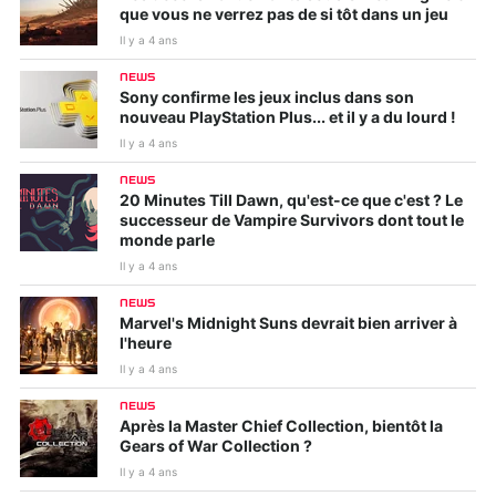
que vous ne verrez pas de si tôt dans un jeu
Il y a 4 ans
NEWS
Sony confirme les jeux inclus dans son
nouveau PlayStation Plus... et il y a du lourd !
Il y a 4 ans
NEWS
20 Minutes Till Dawn, qu'est-ce que c'est ? Le
successeur de Vampire Survivors dont tout le
monde parle
Il y a 4 ans
NEWS
Marvel's Midnight Suns devrait bien arriver à
l'heure
Il y a 4 ans
NEWS
Après la Master Chief Collection, bientôt la
Gears of War Collection ?
Il y a 4 ans