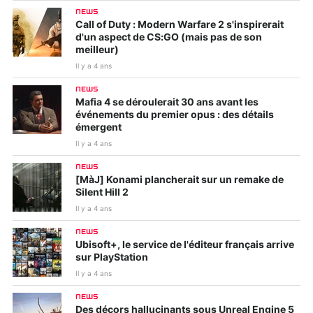
NEWS
Call of Duty : Modern Warfare 2 s'inspirerait
d'un aspect de CS:GO (mais pas de son
meilleur)
Il y a 4 ans
NEWS
Mafia 4 se déroulerait 30 ans avant les
événements du premier opus : des détails
émergent
Il y a 4 ans
NEWS
[MàJ] Konami plancherait sur un remake de
Silent Hill 2
Il y a 4 ans
NEWS
Ubisoft+, le service de l'éditeur français arrive
sur PlayStation
Il y a 4 ans
NEWS
Des décors hallucinants sous Unreal Engine 5