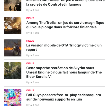
Miasma Chronicles : un jeu d’action post-apo à
la croisée de Control et Infamous
Il y a 4 ans
NEWS
Among The Trolls : un jeu de survie magnifique
qui vous plonge dans le folklore finlandais
Il y a 4 ans
NEWS
La version mobile de GTA Trilogy victime d'un
report
Il y a 4 ans
NEWS
Cette superbe recréation de Skyrim sous
Unreal Engine 5 nous fait nous languir de The
Elder Scrolls VI
Il y a 4 ans
NEWS
Fall Guys passera free-to-play et débarquera
sur de nouveaux supports en juin
Il y a 4 ans