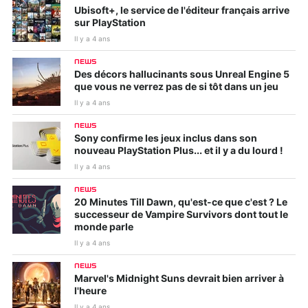
Ubisoft+, le service de l'éditeur français arrive
sur PlayStation
Il y a 4 ans
NEWS
Des décors hallucinants sous Unreal Engine 5
que vous ne verrez pas de si tôt dans un jeu
Il y a 4 ans
NEWS
Sony confirme les jeux inclus dans son
nouveau PlayStation Plus... et il y a du lourd !
Il y a 4 ans
NEWS
20 Minutes Till Dawn, qu'est-ce que c'est ? Le
successeur de Vampire Survivors dont tout le
monde parle
Il y a 4 ans
NEWS
Marvel's Midnight Suns devrait bien arriver à
l'heure
Il y a 4 ans