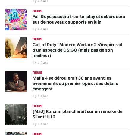
Il y a 4 ans
NEWS
Fall Guys passera free-to-play et débarquera
sur de nouveaux supports en juin
Il y a 4 ans
NEWS
Call of Duty : Modern Warfare 2 s'inspirerait
d'un aspect de CS:GO (mais pas de son
meilleur)
Il y a 4 ans
NEWS
Mafia 4 se déroulerait 30 ans avant les
événements du premier opus : des détails
émergent
Il y a 4 ans
NEWS
[MàJ] Konami plancherait sur un remake de
Silent Hill 2
Il y a 4 ans
NEWS