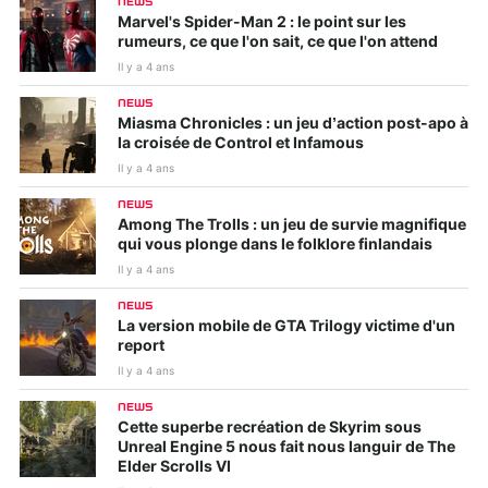
NEWS
Marvel's Spider-Man 2 : le point sur les
rumeurs, ce que l'on sait, ce que l'on attend
Il y a 4 ans
NEWS
Miasma Chronicles : un jeu d’action post-apo à
la croisée de Control et Infamous
Il y a 4 ans
NEWS
Among The Trolls : un jeu de survie magnifique
qui vous plonge dans le folklore finlandais
Il y a 4 ans
NEWS
La version mobile de GTA Trilogy victime d'un
report
Il y a 4 ans
NEWS
Cette superbe recréation de Skyrim sous
Unreal Engine 5 nous fait nous languir de The
Elder Scrolls VI