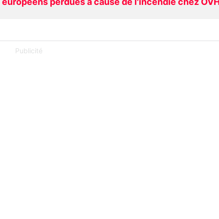
s européens perdues à cause de l'incendie chez OV
Publicité