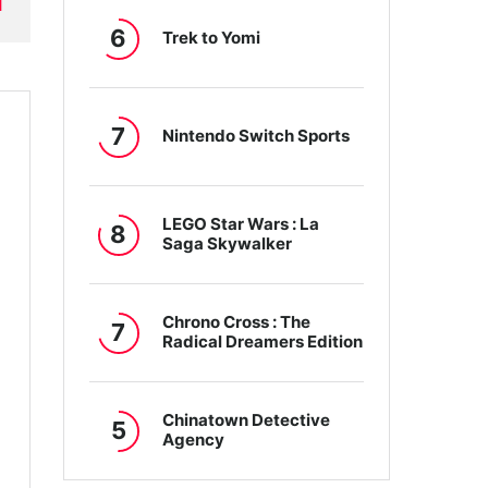
H
6
Trek to Yomi
7
Nintendo Switch Sports
LEGO Star Wars : La
8
Saga Skywalker
Chrono Cross : The
7
Radical Dreamers Edition
Chinatown Detective
5
Agency