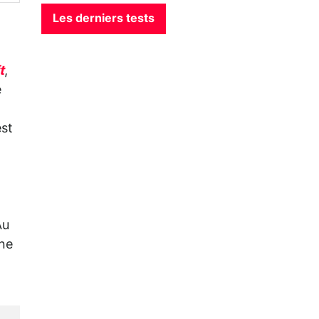
Les derniers tests
t
,
e
est
Au
une