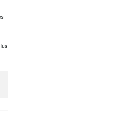
es
lus