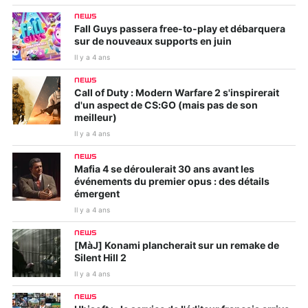
NEWS
Fall Guys passera free-to-play et débarquera
sur de nouveaux supports en juin
Il y a 4 ans
NEWS
Call of Duty : Modern Warfare 2 s'inspirerait
d'un aspect de CS:GO (mais pas de son
meilleur)
Il y a 4 ans
NEWS
Mafia 4 se déroulerait 30 ans avant les
événements du premier opus : des détails
émergent
Il y a 4 ans
NEWS
[MàJ] Konami plancherait sur un remake de
Silent Hill 2
Il y a 4 ans
NEWS