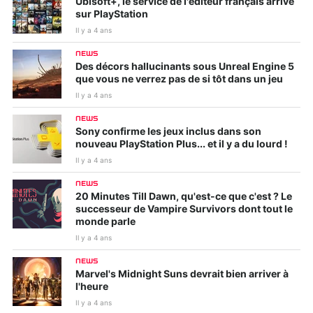
Ubisoft+, le service de l'éditeur français arrive
sur PlayStation
Il y a 4 ans
NEWS
Des décors hallucinants sous Unreal Engine 5
que vous ne verrez pas de si tôt dans un jeu
Il y a 4 ans
NEWS
Sony confirme les jeux inclus dans son
nouveau PlayStation Plus... et il y a du lourd !
Il y a 4 ans
NEWS
20 Minutes Till Dawn, qu'est-ce que c'est ? Le
successeur de Vampire Survivors dont tout le
monde parle
Il y a 4 ans
NEWS
Marvel's Midnight Suns devrait bien arriver à
l'heure
Il y a 4 ans