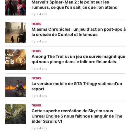
Marvel's Spider-Man 2 : le point sur les
rumeurs, ce que l'on sait, ce que l'on attend
Il y a 4 ans
NEWS
Miasma Chronicles : un jeu d’action post-apo à
la croisée de Control et Infamous
Il y a 4 ans
NEWS
Among The Trolls : un jeu de survie magnifique
qui vous plonge dans le folklore finlandais
Il y a 4 ans
NEWS
La version mobile de GTA Trilogy victime d'un
report
Il y a 4 ans
NEWS
Cette superbe recréation de Skyrim sous
Unreal Engine 5 nous fait nous languir de The
Elder Scrolls VI
Il y a 4 ans