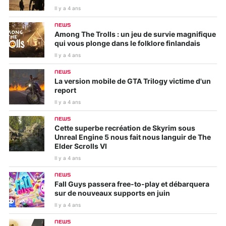
Il y a 4 ans
NEWS
Among The Trolls : un jeu de survie magnifique
qui vous plonge dans le folklore finlandais
Il y a 4 ans
NEWS
La version mobile de GTA Trilogy victime d'un
report
Il y a 4 ans
NEWS
Cette superbe recréation de Skyrim sous
Unreal Engine 5 nous fait nous languir de The
Elder Scrolls VI
Il y a 4 ans
NEWS
Fall Guys passera free-to-play et débarquera
sur de nouveaux supports en juin
Il y a 4 ans
NEWS