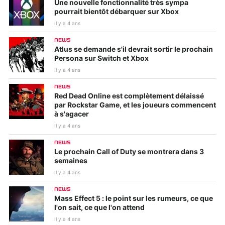
Une nouvelle fonctionnalité très sympa
pourrait bientôt débarquer sur Xbox
Il y a 4 ans
NEWS
Atlus se demande s'il devrait sortir le prochain
Persona sur Switch et Xbox
Il y a 4 ans
NEWS
Red Dead Online est complètement délaissé
par Rockstar Game, et les joueurs commencent
à s'agacer
Il y a 4 ans
NEWS
Le prochain Call of Duty se montrera dans 3
semaines
Il y a 4 ans
NEWS
Mass Effect 5 : le point sur les rumeurs, ce que
l'on sait, ce que l'on attend
Il y a 4 ans