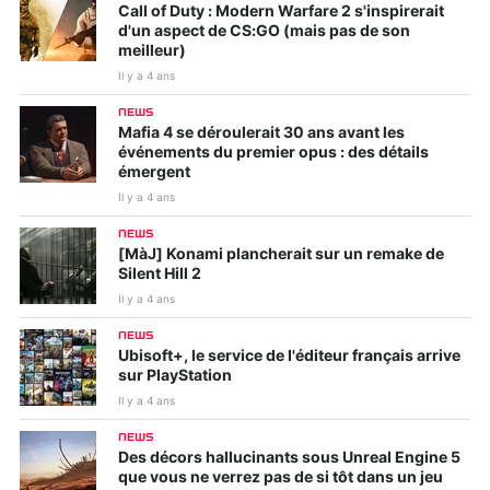
Call of Duty : Modern Warfare 2 s'inspirerait
d'un aspect de CS:GO (mais pas de son
meilleur)
Il y a 4 ans
NEWS
Mafia 4 se déroulerait 30 ans avant les
événements du premier opus : des détails
émergent
Il y a 4 ans
NEWS
[MàJ] Konami plancherait sur un remake de
Silent Hill 2
Il y a 4 ans
NEWS
Ubisoft+, le service de l'éditeur français arrive
sur PlayStation
Il y a 4 ans
NEWS
Des décors hallucinants sous Unreal Engine 5
que vous ne verrez pas de si tôt dans un jeu