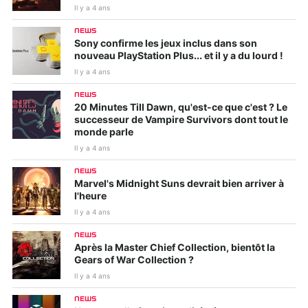
Il y a 4 ans
NEWS
Sony confirme les jeux inclus dans son
nouveau PlayStation Plus... et il y a du lourd !
Il y a 4 ans
NEWS
20 Minutes Till Dawn, qu'est-ce que c'est ? Le
successeur de Vampire Survivors dont tout le
monde parle
Il y a 4 ans
NEWS
Marvel's Midnight Suns devrait bien arriver à
l'heure
Il y a 4 ans
NEWS
Après la Master Chief Collection, bientôt la
Gears of War Collection ?
Il y a 4 ans
NEWS