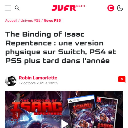
BETA
Accueil
Univers PS5
News PS5
The Binding of Isaac
Repentance : une version
physique sur Switch, PS4 et
PS5 plus tard dans l'année
Robin Lamorlette
0
12 octobre 2021 à 13h59