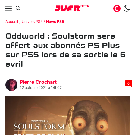
BETA
Accueil
Univers PS5
News PS5
Oddworld : Soulstorm sera
offert aux abonnés PS Plus
sur PS5 lors de sa sortie le 6
avril
Pierre Crochart
0
12 octobre 2021 à 14h02