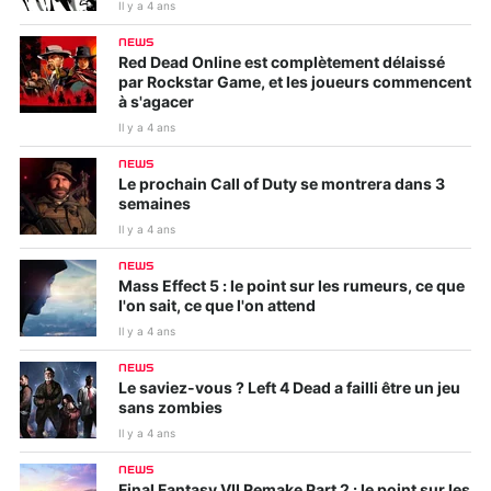
Il y a 4 ans
NEWS
Red Dead Online est complètement délaissé
par Rockstar Game, et les joueurs commencent
à s'agacer
Il y a 4 ans
NEWS
Le prochain Call of Duty se montrera dans 3
semaines
Il y a 4 ans
NEWS
Mass Effect 5 : le point sur les rumeurs, ce que
l'on sait, ce que l'on attend
Il y a 4 ans
NEWS
Le saviez-vous ? Left 4 Dead a failli être un jeu
sans zombies
Il y a 4 ans
NEWS