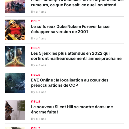
Final Fantasy VII Remake Part 2 : le point sur les
rumeurs, ce que l’on sait, ce que l’on attend
Il y a 4 ans
NEWS
Le sulfureux Duke Nukem Forever laisse
échapper sa version de 2001
Il y a 4 ans
NEWS
Les 5 jeux les plus attendus en 2022 qui
sortiront malheureusement l'année prochaine
Il y a 4 ans
NEWS
EVE Online : la localisation au cœur des
préoccupations de CCP
Il y a 4 ans
NEWS
Le nouveau Silent Hill se montre dans une
énorme fuite !
Il y a 4 ans
NEWS