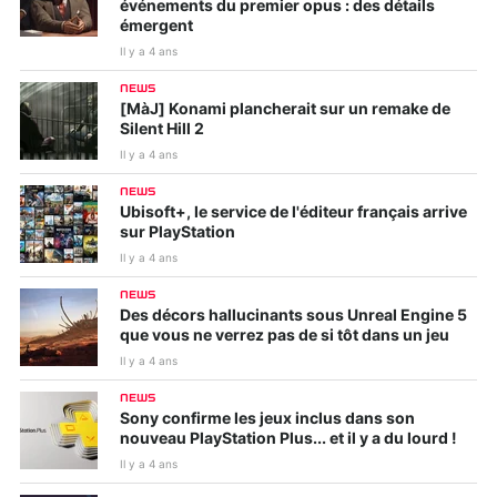
événements du premier opus : des détails
émergent
Il y a 4 ans
NEWS
[MàJ] Konami plancherait sur un remake de
Silent Hill 2
Il y a 4 ans
NEWS
Ubisoft+, le service de l'éditeur français arrive
sur PlayStation
Il y a 4 ans
NEWS
Des décors hallucinants sous Unreal Engine 5
que vous ne verrez pas de si tôt dans un jeu
Il y a 4 ans
NEWS
Sony confirme les jeux inclus dans son
nouveau PlayStation Plus... et il y a du lourd !
Il y a 4 ans