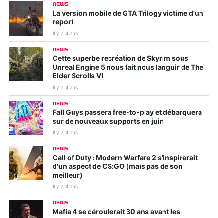
NEWS
La version mobile de GTA Trilogy victime d'un
report
Il y a 4 ans
NEWS
Cette superbe recréation de Skyrim sous
Unreal Engine 5 nous fait nous languir de The
Elder Scrolls VI
Il y a 4 ans
NEWS
Fall Guys passera free-to-play et débarquera
sur de nouveaux supports en juin
Il y a 4 ans
NEWS
Call of Duty : Modern Warfare 2 s'inspirerait
d'un aspect de CS:GO (mais pas de son
meilleur)
Il y a 4 ans
NEWS
Mafia 4 se déroulerait 30 ans avant les