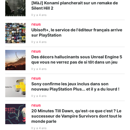
[MàJ] Konami plancherait sur un remake de
Silent Hill 2
Il y a 4 ans
NEWS
Ubisoft+, le service de l'éditeur français arrive
sur PlayStation
Il y a 4 ans
NEWS
Des décors hallucinants sous Unreal Engine 5
que vous ne verrez pas de si tôt dans un jeu
Il y a 4 ans
NEWS
Sony confirme les jeux inclus dans son
nouveau PlayStation Plus... et il y a du lourd !
Il y a 4 ans
NEWS
20 Minutes Till Dawn, qu'est-ce que c'est ? Le
successeur de Vampire Survivors dont tout le
monde parle
Il y a 4 ans