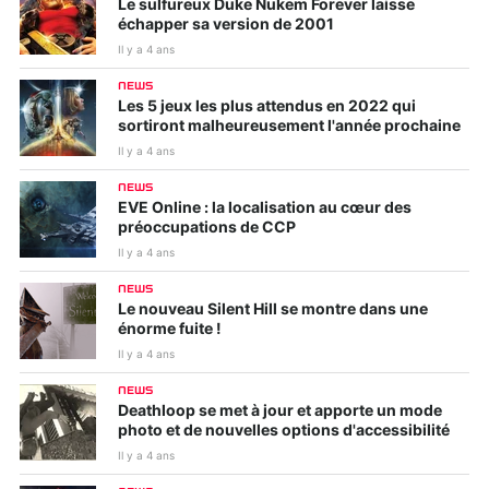
Le sulfureux Duke Nukem Forever laisse
échapper sa version de 2001
Il y a 4 ans
NEWS
Les 5 jeux les plus attendus en 2022 qui
sortiront malheureusement l'année prochaine
Il y a 4 ans
NEWS
EVE Online : la localisation au cœur des
préoccupations de CCP
Il y a 4 ans
NEWS
Le nouveau Silent Hill se montre dans une
énorme fuite !
Il y a 4 ans
NEWS
Deathloop se met à jour et apporte un mode
photo et de nouvelles options d'accessibilité
Il y a 4 ans