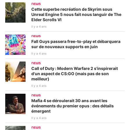
NEWS
Cette superbe recréation de Skyrim sous
Unreal Engine 5 nous fait nous languir de The
Elder Scrolls VI
Il y a 4 ans
NEWS
Fall Guys passera free-to-play et débarquera
sur de nouveaux supports en juin
Il y a 4 ans
NEWS
Call of Duty : Modern Warfare 2 s'inspirerait
d'un aspect de CS:GO (mais pas de son
meilleur)
Il y a 4 ans
NEWS
Mafia 4 se déroulerait 30 ans avant les
événements du premier opus : des détails
émergent
Il y a 4 ans
NEWS