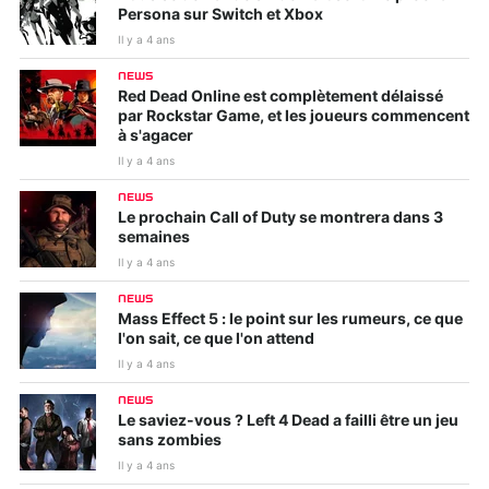
Persona sur Switch et Xbox
Il y a 4 ans
NEWS
Red Dead Online est complètement délaissé
par Rockstar Game, et les joueurs commencent
à s'agacer
Il y a 4 ans
NEWS
Le prochain Call of Duty se montrera dans 3
semaines
Il y a 4 ans
NEWS
Mass Effect 5 : le point sur les rumeurs, ce que
l'on sait, ce que l'on attend
Il y a 4 ans
NEWS
Le saviez-vous ? Left 4 Dead a failli être un jeu
sans zombies
Il y a 4 ans