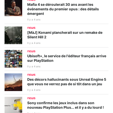
Mafia 4 se déroulerait 30 ans avant les
événements du premier opus : des détails
émergent
Il y a 4 ans
NEWS
[MàJ] Konami plancherait sur un remake de
Silent Hill 2
Il y a 4 ans
NEWS
Ubisoft+, le service de l'éditeur français arrive
sur PlayStation
Il y a 4 ans
NEWS
Des décors hallucinants sous Unreal Engine 5
que vous ne verrez pas de si tôt dans un jeu
Il y a 4 ans
NEWS
Sony confirme les jeux inclus dans son
nouveau PlayStation Plus... et il y a du lourd !