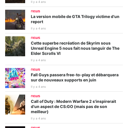
Il y a 4 ans
NEWS
La version mobile de GTA Trilogy victime d'un
report
Il y a 4 ans
NEWS
Cette superbe recréation de Skyrim sous
Unreal Engine 5 nous fait nous languir de The
Elder Scrolls VI
Il y a 4 ans
NEWS
Fall Guys passera free-to-play et débarquera
sur de nouveaux supports en juin
Il y a 4 ans
NEWS
Call of Duty : Modern Warfare 2 s'inspirerait
d'un aspect de CS:GO (mais pas de son
meilleur)
Il y a 4 ans
NEWS