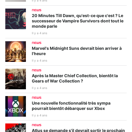
Il y a 4 ans
NEWS
20 Minutes Till Dawn, qu'est-ce que c'est ? Le
successeur de Vampire Survivors dont tout le
monde parle
Il y a 4 ans
NEWS
Marvel's Midnight Suns devrait bien arriver à
l'heure
Il y a 4 ans
NEWS
Après la Master Chief Collection, bientôt la
Gears of War Collection ?
Il y a 4 ans
NEWS
Une nouvelle fonctionnalité très sympa
pourrait bientôt débarquer sur Xbox
Il y a 4 ans
NEWS
Atlus se demande s'il devrait sortir le prochain