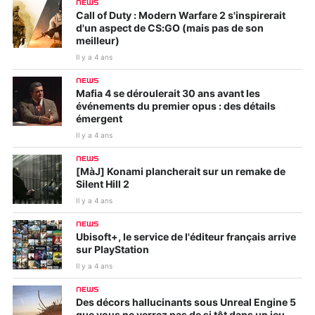
NEWS
Call of Duty : Modern Warfare 2 s'inspirerait
d'un aspect de CS:GO (mais pas de son
meilleur)
Il y a 4 ans
NEWS
Mafia 4 se déroulerait 30 ans avant les
événements du premier opus : des détails
émergent
Il y a 4 ans
NEWS
[MàJ] Konami plancherait sur un remake de
Silent Hill 2
Il y a 4 ans
NEWS
Ubisoft+, le service de l'éditeur français arrive
sur PlayStation
Il y a 4 ans
NEWS
Des décors hallucinants sous Unreal Engine 5