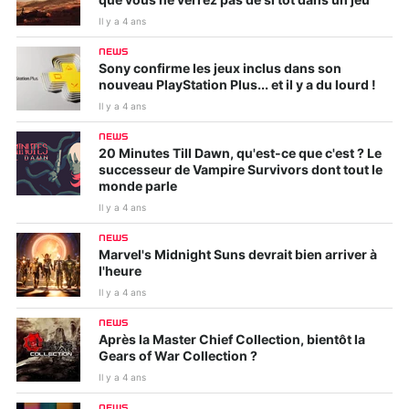
que vous ne verrez pas de si tôt dans un jeu
Il y a 4 ans
NEWS
Sony confirme les jeux inclus dans son
nouveau PlayStation Plus... et il y a du lourd !
Il y a 4 ans
NEWS
20 Minutes Till Dawn, qu'est-ce que c'est ? Le
successeur de Vampire Survivors dont tout le
monde parle
Il y a 4 ans
NEWS
Marvel's Midnight Suns devrait bien arriver à
l'heure
Il y a 4 ans
NEWS
Après la Master Chief Collection, bientôt la
Gears of War Collection ?
Il y a 4 ans
NEWS