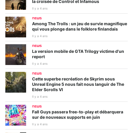
la croisée de Control et Infamous
Il y a 4 ans
NEWS
Among The Trolls : un jeu de survie magnifique
qui vous plonge dans le folklore finlandais
Il y a 4 ans
NEWS
La version mobile de GTA Trilogy victime d'un
report
Il y a 4 ans
NEWS
Cette superbe recréation de Skyrim sous
Unreal Engine 5 nous fait nous languir de The
Elder Scrolls VI
Il y a 4 ans
NEWS
Fall Guys passera free-to-play et débarquera
sur de nouveaux supports en juin
Il y a 4 ans