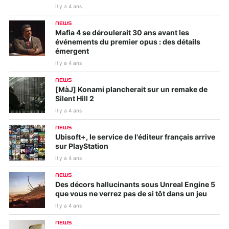
Il y a 4 ans
NEWS
Mafia 4 se déroulerait 30 ans avant les
événements du premier opus : des détails
émergent
Il y a 4 ans
NEWS
[MàJ] Konami plancherait sur un remake de
Silent Hill 2
Il y a 4 ans
NEWS
Ubisoft+, le service de l'éditeur français arrive
sur PlayStation
Il y a 4 ans
NEWS
Des décors hallucinants sous Unreal Engine 5
que vous ne verrez pas de si tôt dans un jeu
Il y a 4 ans
NEWS