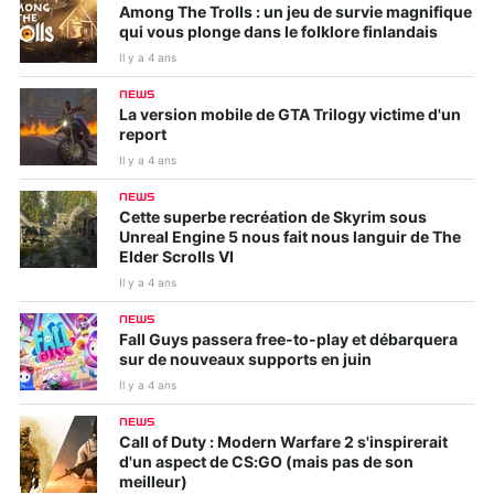
Among The Trolls : un jeu de survie magnifique
qui vous plonge dans le folklore finlandais
Il y a 4 ans
NEWS
La version mobile de GTA Trilogy victime d'un
report
Il y a 4 ans
NEWS
Cette superbe recréation de Skyrim sous
Unreal Engine 5 nous fait nous languir de The
Elder Scrolls VI
Il y a 4 ans
NEWS
Fall Guys passera free-to-play et débarquera
sur de nouveaux supports en juin
Il y a 4 ans
NEWS
Call of Duty : Modern Warfare 2 s'inspirerait
d'un aspect de CS:GO (mais pas de son
meilleur)