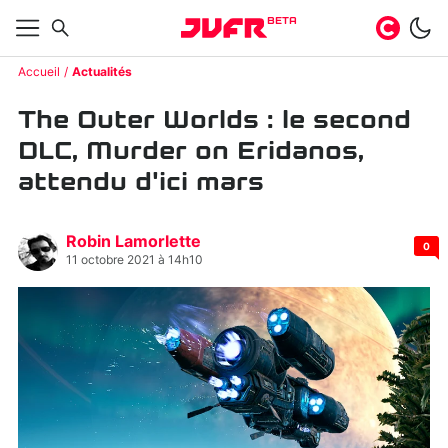
BETA
Accueil
Actualités
The Outer Worlds : le second
DLC, Murder on Eridanos,
attendu d'ici mars
Robin Lamorlette
0
11 octobre 2021 à 14h10