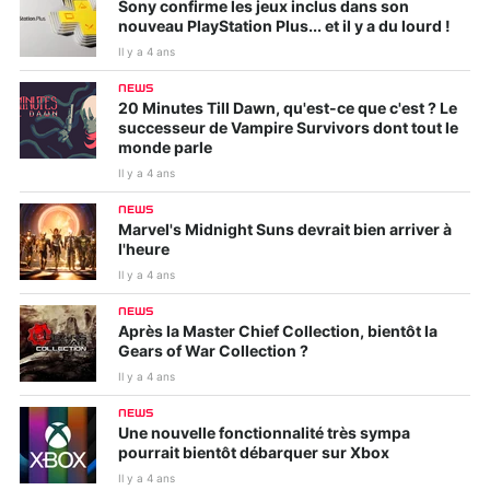
Sony confirme les jeux inclus dans son
nouveau PlayStation Plus... et il y a du lourd !
Il y a 4 ans
NEWS
20 Minutes Till Dawn, qu'est-ce que c'est ? Le
successeur de Vampire Survivors dont tout le
monde parle
Il y a 4 ans
NEWS
Marvel's Midnight Suns devrait bien arriver à
l'heure
Il y a 4 ans
NEWS
Après la Master Chief Collection, bientôt la
Gears of War Collection ?
Il y a 4 ans
NEWS
Une nouvelle fonctionnalité très sympa
pourrait bientôt débarquer sur Xbox
Il y a 4 ans