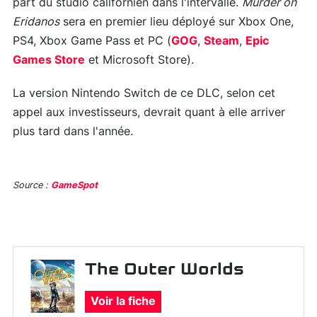
part du studio californien dans l'intervalle.
Murder on
Eridanos
sera en premier lieu déployé sur Xbox One,
PS4, Xbox Game Pass et PC (
GOG
,
Steam
,
Epic
Games Store
et Microsoft Store).
La version Nintendo Switch de ce DLC, selon cet
appel aux investisseurs, devrait quant à elle arriver
plus tard dans l'année.
Source :
GameSpot
The Outer Worlds
Voir la fiche