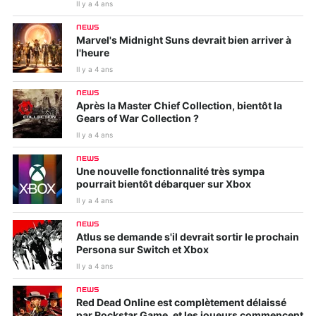
Il y a 4 ans
NEWS
Marvel's Midnight Suns devrait bien arriver à
l'heure
Il y a 4 ans
NEWS
Après la Master Chief Collection, bientôt la
Gears of War Collection ?
Il y a 4 ans
NEWS
Une nouvelle fonctionnalité très sympa
pourrait bientôt débarquer sur Xbox
Il y a 4 ans
NEWS
Atlus se demande s'il devrait sortir le prochain
Persona sur Switch et Xbox
Il y a 4 ans
NEWS
Red Dead Online est complètement délaissé
par Rockstar Game, et les joueurs commencent