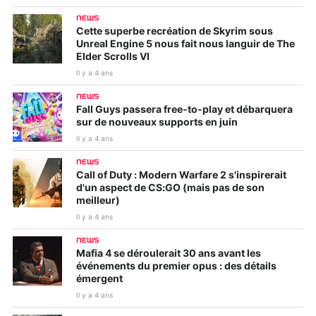
NEWS
Cette superbe recréation de Skyrim sous
Unreal Engine 5 nous fait nous languir de The
Elder Scrolls VI
Il y a 4 ans
NEWS
Fall Guys passera free-to-play et débarquera
sur de nouveaux supports en juin
Il y a 4 ans
NEWS
Call of Duty : Modern Warfare 2 s'inspirerait
d'un aspect de CS:GO (mais pas de son
meilleur)
Il y a 4 ans
NEWS
Mafia 4 se déroulerait 30 ans avant les
événements du premier opus : des détails
émergent
Il y a 4 ans