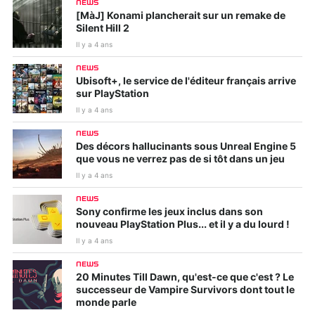
NEWS
[MàJ] Konami plancherait sur un remake de
Silent Hill 2
Il y a 4 ans
NEWS
Ubisoft+, le service de l'éditeur français arrive
sur PlayStation
Il y a 4 ans
NEWS
Des décors hallucinants sous Unreal Engine 5
que vous ne verrez pas de si tôt dans un jeu
Il y a 4 ans
NEWS
Sony confirme les jeux inclus dans son
nouveau PlayStation Plus... et il y a du lourd !
Il y a 4 ans
NEWS
20 Minutes Till Dawn, qu'est-ce que c'est ? Le
successeur de Vampire Survivors dont tout le
monde parle