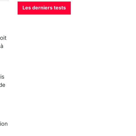
Les derniers tests
oit
 à
is
de
tion