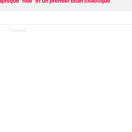
raphique "nue" et un premier bilan chaotique
Publicité