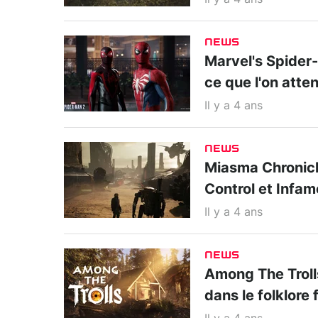
NEWS
Marvel's Spider-M
ce que l'on atte
Il y a 4 ans
NEWS
Miasma Chronicle
Control et Infa
Il y a 4 ans
NEWS
Among The Trolls
dans le folklore 