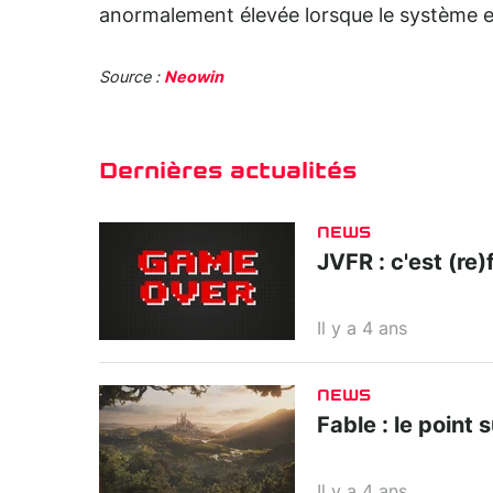
anormalement élevée lorsque le système e
Source :
Neowin
Dernières actualités
NEWS
JVFR : c'est (re)f
Il y a 4 ans
NEWS
Fable : le point 
Il y a 4 ans