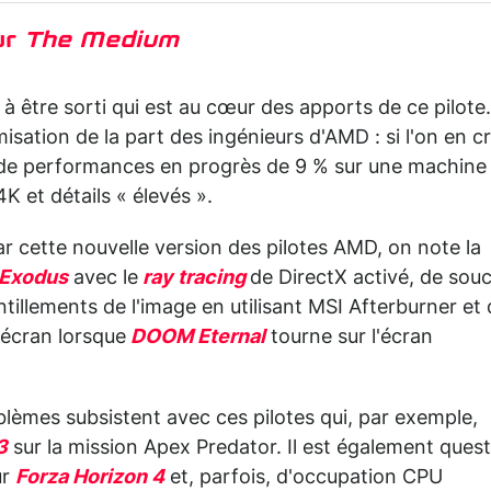
ur
The Medium
 à être sorti qui est au cœur des apports de ce pilote.
isation de la part des ingénieurs d'AMD : si l'on en cr
ion de performances en progrès de 9 % sur une machine
K et détails « élevés ».
 cette nouvelle version des pilotes AMD, on note la
 Exodus
avec le
ray tracing
de DirectX activé, de souc
illements de l'image en utilisant MSI Afterburner et 
 écran lorsque
DOOM Eternal
tourne sur l'écran
blèmes subsistent avec ces pilotes qui, par exemple,
3
sur la mission Apex Predator. Il est également ques
ur
Forza Horizon 4
et, parfois, d'occupation CPU