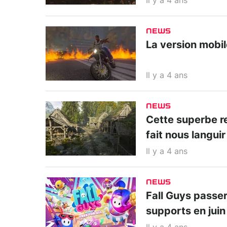
Il y a 4 ans
NEWS
La version mobil
Il y a 4 ans
NEWS
Cette superbe r
fait nous languir
Il y a 4 ans
NEWS
Fall Guys passe
supports en juin