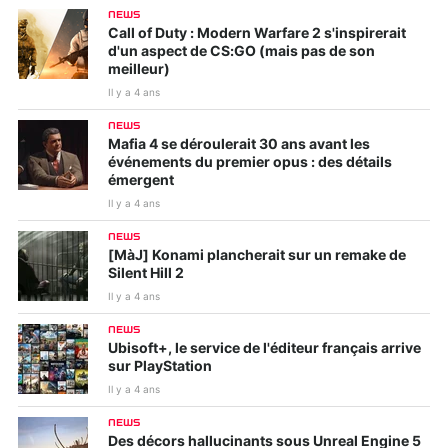
NEWS
Call of Duty : Modern Warfare 2 s'inspirerait
d'un aspect de CS:GO (mais pas de son
meilleur)
Il y a 4 ans
NEWS
Mafia 4 se déroulerait 30 ans avant les
événements du premier opus : des détails
émergent
Il y a 4 ans
NEWS
[MàJ] Konami plancherait sur un remake de
Silent Hill 2
Il y a 4 ans
NEWS
Ubisoft+, le service de l'éditeur français arrive
sur PlayStation
Il y a 4 ans
NEWS
Des décors hallucinants sous Unreal Engine 5