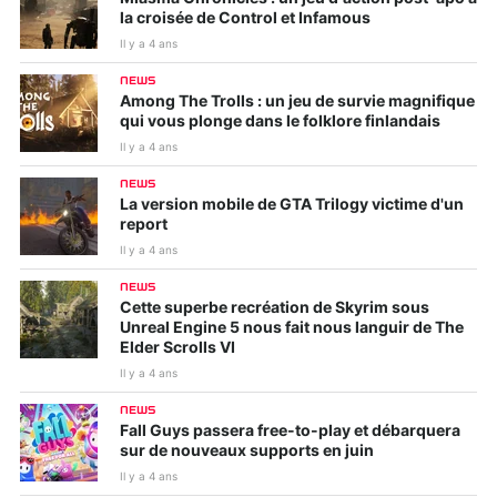
la croisée de Control et Infamous
Il y a 4 ans
NEWS
Among The Trolls : un jeu de survie magnifique
qui vous plonge dans le folklore finlandais
Il y a 4 ans
NEWS
La version mobile de GTA Trilogy victime d'un
report
Il y a 4 ans
NEWS
Cette superbe recréation de Skyrim sous
Unreal Engine 5 nous fait nous languir de The
Elder Scrolls VI
Il y a 4 ans
NEWS
Fall Guys passera free-to-play et débarquera
sur de nouveaux supports en juin
Il y a 4 ans