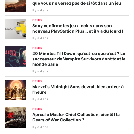
que vous ne verrez pas de si tôt dans un jeu
Il y a 4 ans
NEWS
Sony confirme les jeux inclus dans son
nouveau PlayStation Plus... et il y a du lourd !
Il y a 4 ans
NEWS
20 Minutes Till Dawn, qu'est-ce que c'est ? Le
successeur de Vampire Survivors dont tout le
monde parle
Il y a 4 ans
NEWS
Marvel's Midnight Suns devrait bien arriver à
l'heure
Il y a 4 ans
NEWS
Après la Master Chief Collection, bientôt la
Gears of War Collection ?
Il y a 4 ans