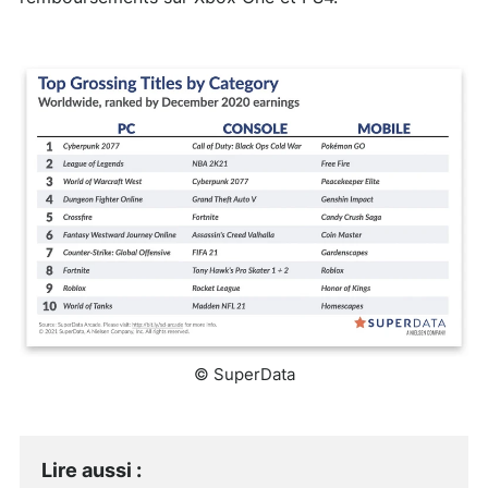
© SuperData
Lire aussi
: