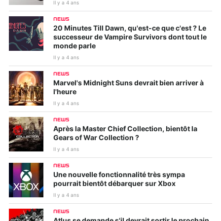
Il y a 4 ans
NEWS
20 Minutes Till Dawn, qu'est-ce que c'est ? Le
successeur de Vampire Survivors dont tout le
monde parle
Il y a 4 ans
NEWS
Marvel's Midnight Suns devrait bien arriver à
l'heure
Il y a 4 ans
NEWS
Après la Master Chief Collection, bientôt la
Gears of War Collection ?
Il y a 4 ans
NEWS
Une nouvelle fonctionnalité très sympa
pourrait bientôt débarquer sur Xbox
Il y a 4 ans
NEWS
Atlus se demande s'il devrait sortir le prochain