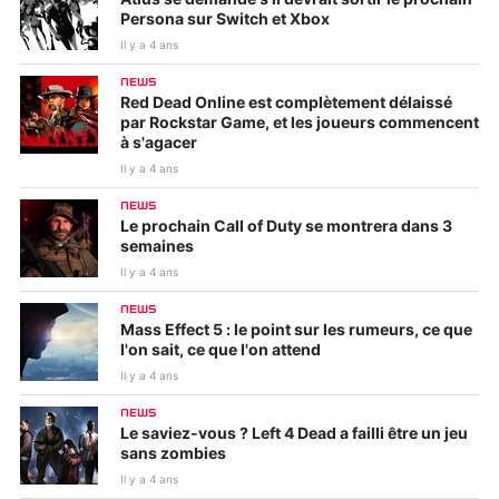
Persona sur Switch et Xbox
Il y a 4 ans
NEWS
Red Dead Online est complètement délaissé
par Rockstar Game, et les joueurs commencent
à s'agacer
Il y a 4 ans
NEWS
Le prochain Call of Duty se montrera dans 3
semaines
Il y a 4 ans
NEWS
Mass Effect 5 : le point sur les rumeurs, ce que
l'on sait, ce que l'on attend
Il y a 4 ans
NEWS
Le saviez-vous ? Left 4 Dead a failli être un jeu
sans zombies
Il y a 4 ans