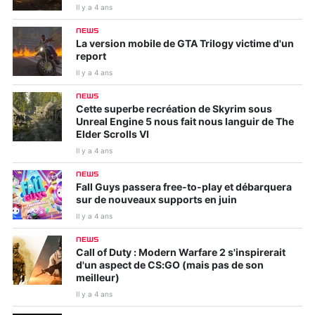
Il y a 4 ans
NEWS
La version mobile de GTA Trilogy victime d'un
report
Il y a 4 ans
NEWS
Cette superbe recréation de Skyrim sous
Unreal Engine 5 nous fait nous languir de The
Elder Scrolls VI
Il y a 4 ans
NEWS
Fall Guys passera free-to-play et débarquera
sur de nouveaux supports en juin
Il y a 4 ans
NEWS
Call of Duty : Modern Warfare 2 s'inspirerait
d'un aspect de CS:GO (mais pas de son
meilleur)
Il y a 4 ans