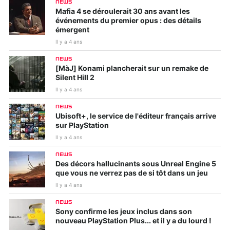
NEWS
Mafia 4 se déroulerait 30 ans avant les
événements du premier opus : des détails
émergent
Il y a 4 ans
NEWS
[MàJ] Konami plancherait sur un remake de
Silent Hill 2
Il y a 4 ans
NEWS
Ubisoft+, le service de l'éditeur français arrive
sur PlayStation
Il y a 4 ans
NEWS
Des décors hallucinants sous Unreal Engine 5
que vous ne verrez pas de si tôt dans un jeu
Il y a 4 ans
NEWS
Sony confirme les jeux inclus dans son
nouveau PlayStation Plus... et il y a du lourd !