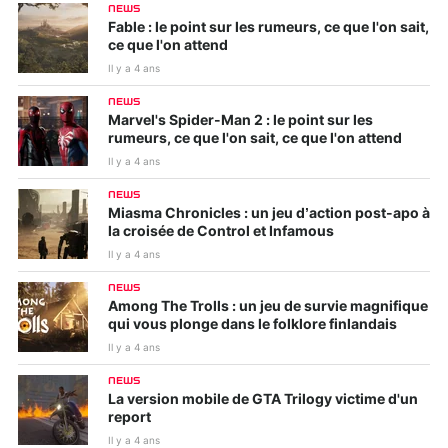
NEWS
Fable : le point sur les rumeurs, ce que l'on sait,
ce que l'on attend
Il y a 4 ans
NEWS
Marvel's Spider-Man 2 : le point sur les
rumeurs, ce que l'on sait, ce que l'on attend
Il y a 4 ans
NEWS
Miasma Chronicles : un jeu d’action post-apo à
la croisée de Control et Infamous
Il y a 4 ans
NEWS
Among The Trolls : un jeu de survie magnifique
qui vous plonge dans le folklore finlandais
Il y a 4 ans
NEWS
La version mobile de GTA Trilogy victime d'un
report
Il y a 4 ans