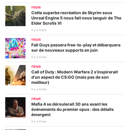
NEWS
Cette superbe recréation de Skyrim sous
Unreal Engine 5 nous fait nous languir de The
Elder Scrolls VI
Il y a 4 ans
NEWS
Fall Guys passera free-to-play et débarquera
sur de nouveaux supports en juin
Il y a 4 ans
NEWS
Call of Duty : Modern Warfare 2 s'inspirerait
d'un aspect de CS:GO (mais pas de son
meilleur)
Il y a 4 ans
NEWS
Mafia 4 se déroulerait 30 ans avant les
événements du premier opus : des détails
émergent
Il y a 4 ans