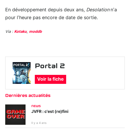
En développement depuis deux ans,
Desolation
n’a
pour l’heure pas encore de date de sortie.
Via :
Kotaku
,
moddb
Portal 2
Voir la fiche
Dernières actualités
NEWS
JVFR : c'est (re)fini
Il y a 4 ans