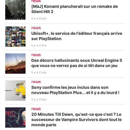
NEWS
[MàJ] Konami plancherait sur un remake de
Silent Hill 2
Il y a 4 ans
NEWS
Ubisoft+, le service de l'éditeur français arrive
sur PlayStation
Il y a 4 ans
NEWS
Des décors hallucinants sous Unreal Engine 5
que vous ne verrez pas de si tôt dans un jeu
Il y a 4 ans
NEWS
Sony confirme les jeux inclus dans son
nouveau PlayStation Plus... et il y a du lourd !
Il y a 4 ans
NEWS
20 Minutes Till Dawn, qu'est-ce que c'est ? Le
successeur de Vampire Survivors dont tout le
monde parle