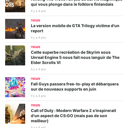
qui vous plonge dans le folklore finlandais
Il y a 4 ans
NEWS
La version mobile de GTA Trilogy victime d'un
report
Il y a 4 ans
NEWS
Cette superbe recréation de Skyrim sous
Unreal Engine 5 nous fait nous languir de The
Elder Scrolls VI
Il y a 4 ans
NEWS
Fall Guys passera free-to-play et débarquera
sur de nouveaux supports en juin
Il y a 4 ans
NEWS
Call of Duty : Modern Warfare 2 s'inspirerait
d'un aspect de CS:GO (mais pas de son
meilleur)
Il y a 4 ans