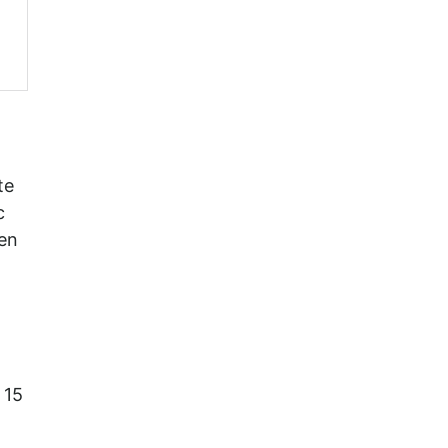
te
c
 en
 15