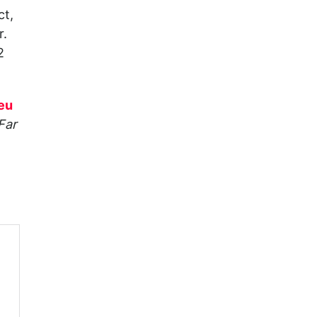
ct,
r.
2
eu
Far