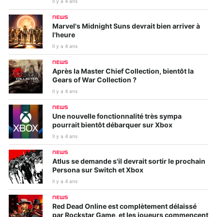
Il y a 4 ans
NEWS
Marvel's Midnight Suns devrait bien arriver à
l'heure
Il y a 4 ans
NEWS
Après la Master Chief Collection, bientôt la
Gears of War Collection ?
Il y a 4 ans
NEWS
Une nouvelle fonctionnalité très sympa
pourrait bientôt débarquer sur Xbox
Il y a 4 ans
NEWS
Atlus se demande s'il devrait sortir le prochain
Persona sur Switch et Xbox
Il y a 4 ans
NEWS
Red Dead Online est complètement délaissé
par Rockstar Game, et les joueurs commencent