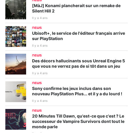
NEWS
[MàJ] Konami plancherait sur un remake de
Silent Hill 2
Il y a 4 ans
NEWS
Ubisoft+, le service de l'éditeur français arrive
sur PlayStation
Il y a 4 ans
NEWS
Des décors hallucinants sous Unreal Engine 5
que vous ne verrez pas de si tôt dans un jeu
Il y a 4 ans
NEWS
Sony confirme les jeux inclus dans son
nouveau PlayStation Plus... et il y a du lourd !
Il y a 4 ans
NEWS
20 Minutes Till Dawn, qu'est-ce que c'est ? Le
successeur de Vampire Survivors dont tout le
monde parle