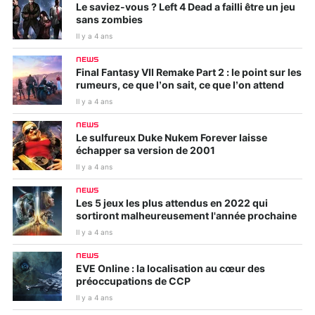
Le saviez-vous ? Left 4 Dead a failli être un jeu
sans zombies
Il y a 4 ans
NEWS
Final Fantasy VII Remake Part 2 : le point sur les
rumeurs, ce que l’on sait, ce que l’on attend
Il y a 4 ans
NEWS
Le sulfureux Duke Nukem Forever laisse
échapper sa version de 2001
Il y a 4 ans
NEWS
Les 5 jeux les plus attendus en 2022 qui
sortiront malheureusement l'année prochaine
Il y a 4 ans
NEWS
EVE Online : la localisation au cœur des
préoccupations de CCP
Il y a 4 ans