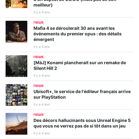
meilleur)
Il y a 4 ans
NEWS
Mafia 4 se déroulerait 30 ans avant les
événements du premier opus : des détails
émergent
Il y a 4 ans
NEWS
[MàJ] Konami plancherait sur un remake de
Silent Hill 2
Il y a 4 ans
NEWS
Ubisoft+, le service de l'éditeur français arrive
sur PlayStation
Il y a 4 ans
NEWS
Des décors hallucinants sous Unreal Engine 5
que vous ne verrez pas de si tôt dans un jeu
Il y a 4 ans