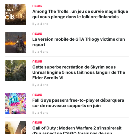
NEWS
Among The Trolls : un jeu de survie magnifique
qui vous plonge dans le folklore finlandais
Il y a 4 ans
NEWS
La version mobile de GTA Trilogy victime d'un
report
Il y a 4 ans
NEWS
Cette superbe recréation de Skyrim sous
Unreal Engine 5 nous fait nous languir de The
Elder Scrolls VI
Il y a 4 ans
NEWS
Fall Guys passera free-to-play et débarquera
sur de nouveaux supports en juin
Il y a 4 ans
NEWS
Call of Duty : Modern Warfare 2 s'inspirerait
d'un aspect de CS:GO (mais pas de son